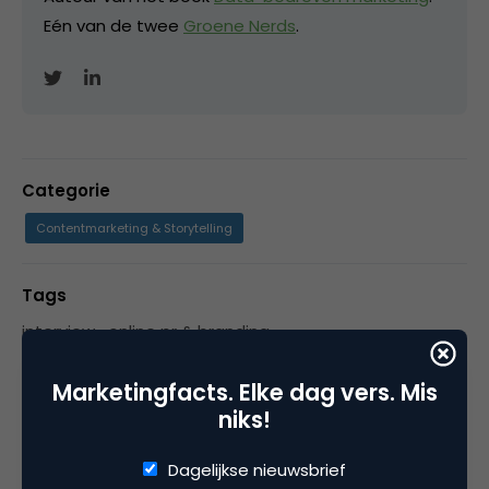
Eén van de twee
Groene Nerds
.
Categorie
Contentmarketing & Storytelling
Tags
interview
,
online pr & branding
Marketingfacts. Elke dag vers. Mis
niks!
4 Reacties
Dagelijkse nieuwsbrief