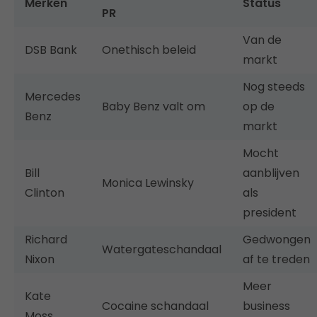
Merken
Status
PR
Van de
DSB Bank
Onethisch beleid
markt
Nog steeds
Mercedes
Baby Benz valt om
op de
Benz
markt
Mocht
Bill
aanblijven
Monica Lewinsky
Clinton
als
president
Richard
Gedwongen
Watergateschandaal
Nixon
af te treden
Meer
Kate
Cocaine schandaal
business
Moss