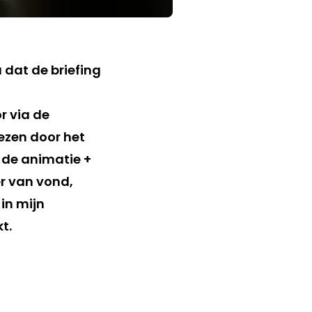
u dat de briefing
 via de
ezen door het
n de animatie +
er van vond,
 in mijn
t.