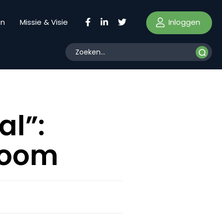
Inloggen
en
Missie & Visie
l”:
zoom