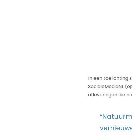
In een toelichting
SocialeMediaNL (o
afleveringen die n
“Natuurm
vernieuwe