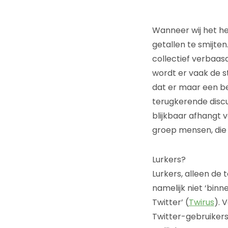
Wanneer wij het heb
getallen te smijten
collectief verbaasd
wordt er vaak de s
dat er maar een bep
terugkerende discu
blijkbaar afhangt 
groep mensen, die i
Lurkers?
Lurkers, alleen de 
namelijk niet ‘bin
Twitter’ (
Twirus
). 
Twitter-gebruikers 