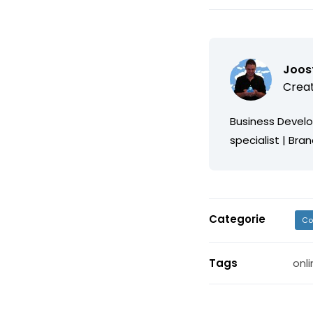
Joos
Creat
Business Develo
specialist | Bra
Categorie
Co
Tags
onl