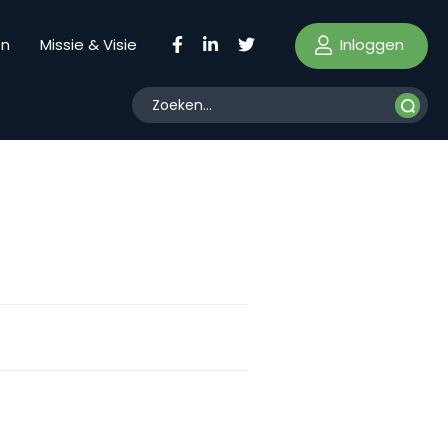
Inloggen
en
Missie & Visie