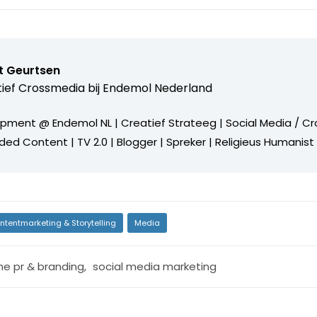
t Geurtsen
ief Crossmedia bij
Endemol Nederland
pment @ Endemol NL | Creatief Strateeg | Social Media / C
nded Content | TV 2.0 | Blogger | Spreker | Religieus Humanist
ntentmarketing & Storytelling
Media
ine pr & branding
,
social media marketing