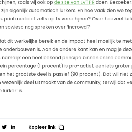
hijnen, zoals wij ook op
de site van LVTPR
doen. Bezoekers
zijn eigenlijk automatisch lurkers. En hoe vaak zien we t
s, printmedia of zelfs op tv verschijnen? Over hoeveel lu
n sowieso nog spreken over ‘incrowd’?
dat dit werkelijke bereik en de impact heel moeilijk te met
 te onderbouwen is. Aan de andere kant kan en mag je d
is namelijk een heel bekend principe binnen online commu
klein percentage (1 procent) is pro-actief, een iets groter
en het grootste deel is passief (90 procent). Dat wil niet
 wezenlijk deel uitmaakt van de community, terwijl dat 
lurker’ is.
Kopieer link