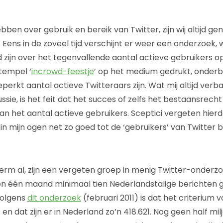
ben over gebruik en bereik van Twitter, zijn wij altijd g
. Eens in de zoveel tijd verschijnt er weer een onderzoek, 
 zijn over het tegenvallende aantal actieve gebruikers op
tempel ‘
incrowd-feestje
’ op het medium gedrukt, onderb
erkt aantal actieve Twitteraars zijn. Wat mij altijd verba
ssie, is het feit dat het succes of zelfs het bestaansrec
van het aantal actieve gebruikers. Sceptici vergeten hier
n mijn ogen net zo goed tot de ‘gebruikers’ van Twitter b
term al, zijn een vergeten groep in menig Twitter-onderzo
nen één maand minimaal tien Nederlandstalige berichten 
Volgens
dit onderzoek
(februari 2011) is dat het criterium 
en dat zijn er in Nederland zo’n 418.621. Nog geen half milj