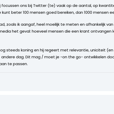
ocussen ons bij Twitter (te) vaak op de aantal, op kwantiteit.
s. Je kunt beter 100 mensen goed bereiken, dan 1000 mensen ee
aad, zoals ik aangaf, heel moeilijk te meten en afhankelijk van
le media het geval: hoeveel mensen die een krant ontvangen 
og steeds koning en hij regeert met relevantie, uniciteit (en 
 andere dag. Dit mag / moet je -on the go- ontwikkelen doo
 aan te passen.