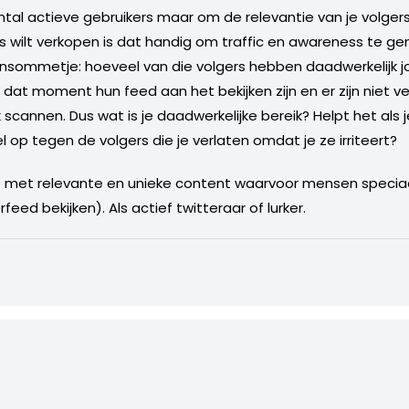
tal actieve gebruikers maar om de relevantie van je volgers
ets wilt verkopen is dat handig om traffic en awareness te g
ensommetje: hoeveel van die volgers hebben daadwerkelijk j
 dat moment hun feed aan het bekijken zijn en er zijn niet v
scannen. Dus wat is je daadwerkelijke bereik? Helpt het als 
op tegen de volgers die je verlaten omdat je ze irriteert?
e met relevante en unieke content waarvoor mensen specia
eed bekijken). Als actief twitteraar of lurker.