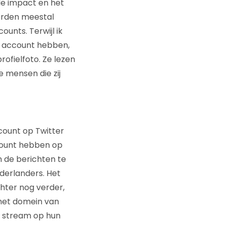
 de impact en het
worden meestal
unts. Terwijl ik
n account hebben,
ofielfoto. Ze lezen
e mensen die zij
count op Twitter
ccount hebben op
 de berichten te
ederlanders. Het
chter nog verder,
 het domein van
en stream op hun