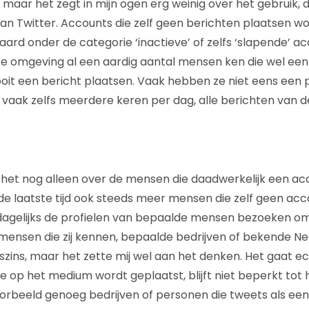
, maar het zegt in mijn ogen erg weinig over het gebruik,
van Twitter. Accounts die zelf geen berichten plaatsen 
rd onder de categorie ‘inactieve’ of zelfs ‘slapende’ acco
ste omgeving al een aardig aantal mensen ken die wel ee
oit een bericht plaatsen. Vaak hebben ze niet eens een pr
 vaak zelfs meerdere keren per dag, alle berichten van d
het nog alleen over de mensen die daadwerkelijk een ac
de laatste tijd ook steeds meer mensen die zelf geen a
dagelijks de profielen van bepaalde mensen bezoeken om
it mensen die zij kennen, bepaalde bedrijven of bekende N
szins, maar het zette mij wel aan het denken. Het gaat e
e op het medium wordt geplaatst, blijft niet beperkt tot
ijvoorbeeld genoeg bedrijven of personen die tweets als e