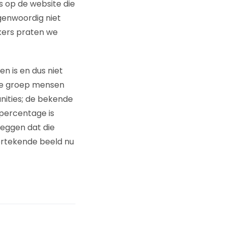
 op de website die
egenwoordig niet
rkers praten we
en is en dus niet
eze groep mensen
nities; de bekende
 percentage is
 zeggen dat die
vertekende beeld nu