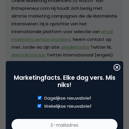
Online Marketing Influencers to Watch" van
Entrepreneur.com Hij houdt zich bezig met
slimme marketing campagnes die de klantrelatie
intensiveren. Hij is oprichter van het
internationale platform voor selectie van
email
marketing service providers
. Neem contact op
met Jordie via zijn site:
eMailMonday
Twitter NL:
@emailmonday
Twitter Internationaal (engels):
@jvanrijn
Of bekijk ook
emailaudience
Marketingfacts. Elke dag vers. Mis
niks!
Categorie
Dagelijkse nieuwsbrief
Direct marketing & Personalisatie
Wekelijkse nieuwsbrief
Tags