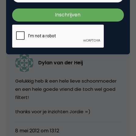
e-mail marketing
,
onderzoek
1 Reactie
Dylan van der Heij
Gelukkig heb ik een hele lieve schoonmoeder
en een hele goede vriend die toch wel goed
filtert!
thanks voor je inzichten Jordie =)
8 mei 2012 om 13:12