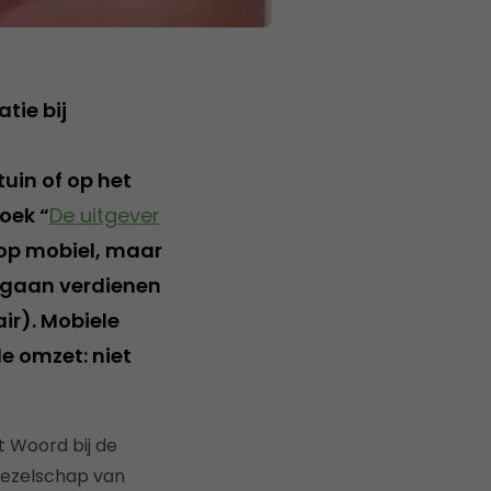
tie bij
tuin of op het
oek “
De uitgever
n op mobiel, maar
 gaan verdienen
ir). Mobiele
e omzet: niet
 Woord bij de
gezelschap van