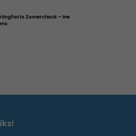
tingfacts Zomercheck – Ine
jens
iks!