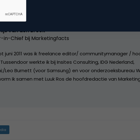
ijs van den Broek
r-in-Chief bij
Marketingfacts
tot juni 2011 was ik freelance editor/ communitymanager / ho
Tussendoor werkte ik bij Insites Consulting, IDG Nederland,
i;/Leo Burnett (voor Samsung) en voor onderzoeksbureau W
vorm ik samen met Luuk Ros de hoofdredactie van Marketing
dia