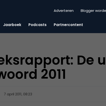
Adverteren
Blogger word
Jaarboek
Podcasts
Partnercontent
ksrapport: De u
woord 2011
7 april 2011, 08:23