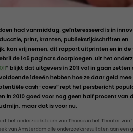
 doen had vanmiddag, geïnteresseerd is in innova
educatie, print, kranten, publiekstijdschriften en
, kan vrij nemen, dit rapport uitprinten en in de 
bril de 145 pagina’s doorploegen. Uit het onderz
011
” blijkt dat uitgevers in 2011 vol in gaan zette
nvoldoende ideeën hebben hoe ze daar geld mee
otentiële cash-cows” rept het persbericht popula
en in 2010 goed voor nog geen half procent van d
dmijn, maar dat is voor nu.
t het onderzoeksteam van Thaesis in het Theater van ‘t
eek van Amsterdam alle onderzoeksresultaten aan een 