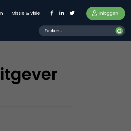
Inloggen
en
Missie & Visie
itgever