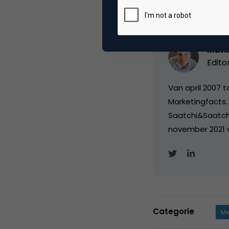
Matth
Edito
Van april 2007 
Marketingfacts. 
Saatchi&Saatch
november 2021 
Categorie
Me