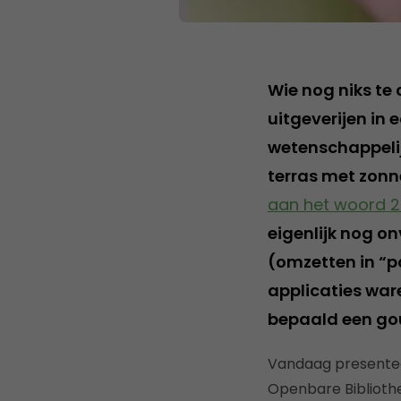
Wie nog niks te
uitgeverijen in 
wetenschappelijk
terras met zonne
aan het woord 2
eigenlijk nog o
(omzetten in “p
applicaties war
bepaald een gou
Vandaag presenteer
Openbare Biblioth