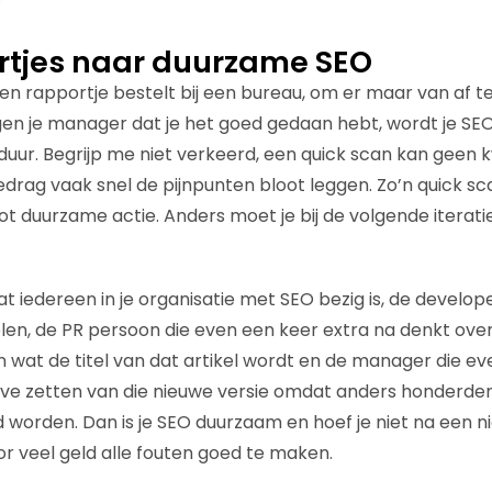
rtjes naar duurzame SEO
een rapportje bestelt bij een bureau, om er maar van af t
n je manager dat je het goed gedaan hebt, wordt je SEO
uur. Begrijp me niet verkeerd, een quick scan kan geen k
bedrag vaak snel de pijnpunten bloot leggen. Zo’n quick 
ot duurzame actie. Anders moet je bij de volgende iteratie
at iedereen in je organisatie met SEO bezig is, de develop
len, de PR persoon die even een keer extra na denkt over 
en wat de titel van dat artikel wordt en de manager die e
ive zetten van die nieuwe versie omdat anders honderde
 worden. Dan is je SEO duurzaam en hoef je niet na een ni
or veel geld alle fouten goed te maken.