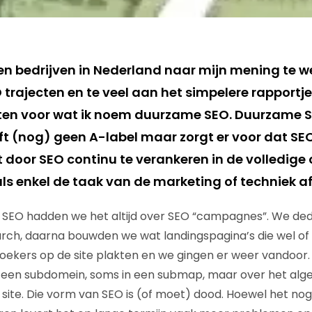
n bedrijven in Nederland naar mijn mening te we
 trajecten en te veel aan het simpelere rapportjes
leiten voor wat ik noem duurzame SEO. Duurzame SE
eft (nog) geen A-label maar zorgt er voor dat SE
t door SEO continu te verankeren in de volledige 
ls enkel de taak van de marketing of techniek afd
SEO hadden we het altijd over SEO “campagnes”. We dede
ch, daarna bouwden we wat landingspagina’s die wel of 
ekers op de site plakten en we gingen er weer vandoor.
p een subdomein, soms in een submap, maar over het al
site. Die vorm van SEO is (of moet) dood. Hoewel het no