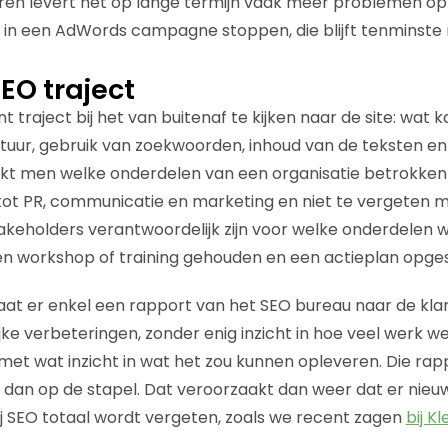
ren levert het op lange termijn vaak meer problemen op
er in een AdWords campagne stoppen, die blijft tenminste
EO traject
 traject bij het van buitenaf te kijken naar de site: wat k
uctuur, gebruik van zoekwoorden, inhoud van de teksten 
ijkt men welke onderdelen van een organisatie betrokken z
ot PR, communicatie en marketing en niet te vergeten 
stakeholders verantwoordelijk zijn voor welke onderdelen w
n workshop of training gehouden en een actieplan opges
aat er enkel een rapport van het SEO bureau naar de kla
jke verbeteringen, zonder enig inzicht in hoe veel werk w
met wat inzicht in wat het zou kunnen opleveren. Die ra
dan op de stapel. Dat veroorzaakt dan weer dat er nieu
 SEO totaal wordt vergeten, zoals we recent zagen
bij K
.