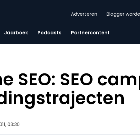
Adverteren
Blogger word
Jaarboek
Podcasts
Partnercontent
e SEO: SEO ca
idingstrajecten
011, 03:30