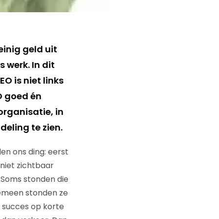
inig geld uit
 werk. In dit
O is niet links
O goed én
organisatie, in
eling te zien.
n ons ding: eerst
niet zichtbaar
 Soms stonden die
gemeen stonden ze
g succes op korte