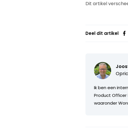
Dit artikel versche
Deel dit artikel
Joost
Opric
Ik ben een inte
Product Officer
waaronder Word