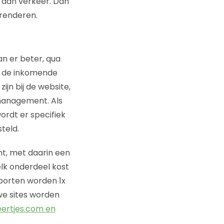
 dan verkeer. Dan
 renderen.
an er beter, qua
en de inkomende
ijn bij de website,
management. Als
ordt er specifiek
teld.
nt, met daarin een
elk onderdeel kost
pporten worden 1x
we sites worden
leertjes.com en