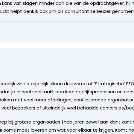
ijn kans van slagen minder dan die van de opdrachtgever, hi
. Dit helpt denk ik ook om als consultant serieuzer genomen
onlijk vind ik eigenlijk alleen duurzame of ‘Strategische’ SE
omdat je al heel snel raakt aan kern bedrijfsprocessen en conv
ken met veel meer afdelingen, conflicterende organisatorisc
en veel bezoekers of uiteindelijk veel behaalde conversies/be
ep bij grotere organisaties (heb jaren zowel aan klant kant
ar soms moet laveren om wat voor elkaar te krijgen. Komt