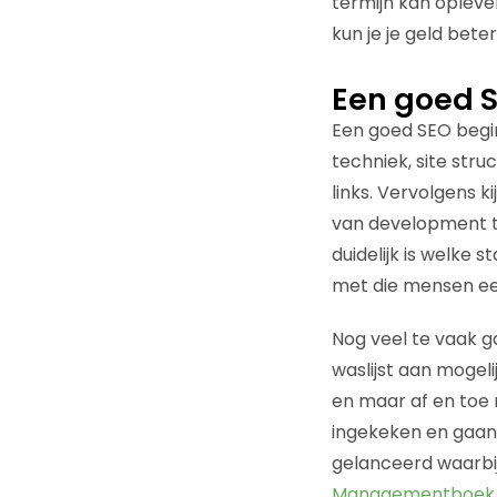
termijn kan opleve
kun je je geld bet
Een goed S
Een goed SEO begint
techniek, site str
links. Vervolgens k
van development t
duidelijk is welke 
met die mensen ee
Nog veel te vaak g
waslijst aan mogeli
en maar af en toe 
ingekeken en gaan 
gelanceerd waarbij
Managementboek