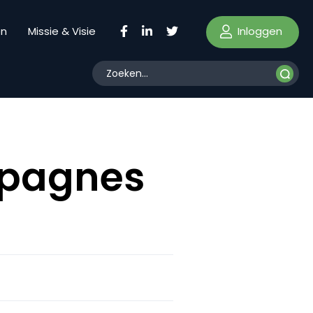
Inloggen
en
Missie & Visie
mpagnes