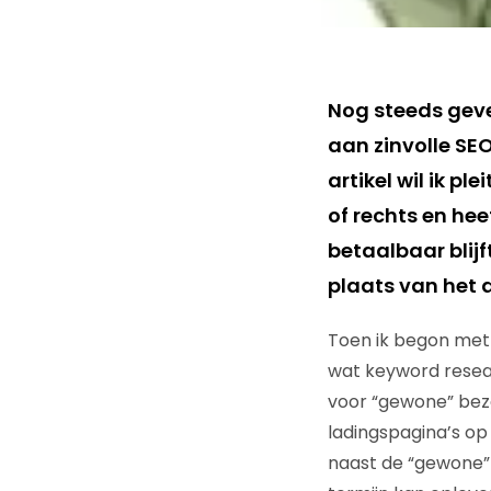
Nog steeds geve
aan zinvolle SEO
artikel wil ik p
of rechts en he
betaalbaar blijf
plaats van het a
Toen ik begon met 
wat keyword resear
voor “gewone” bezo
ladingspagina’s o
naast de “gewone” 