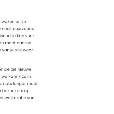
e wezen en te
 nooit duurzaam,
waad, je kan voor
scan moet daarna
 van je site weer
er die die nieuwe
welke link ze in
ven iets langer moet
n bezoekers op
euwe iteratie van