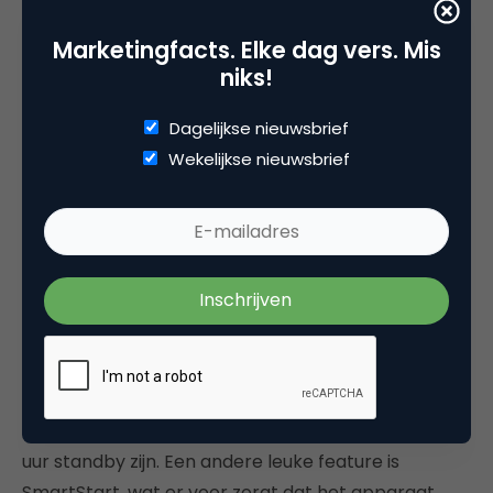
Marketingfacts. Elke dag vers. Mis
niks!
Dagelijkse nieuwsbrief
Notebooks
Wekelijkse nieuwsbrief
De 9-serie is de nieuwste lijn notebooks van
Samsung. En eerlijk is eerlijk, ook deze zien er gelikt
uit. Het apparaat is 1,3 kilo en zeer dun, onder
andere dankzij de polymeer batterij die
bijvoorbeeld ook in iPads wordt gebruik om deze
klein te houden. In tegenstelling tot traditionele
Litium Ion batterijen kan je deze als het ware
“gieten”, wordt me verteld, en kan deze daarom
elke vrije ruimte benutten. Daarnaast zou hij tot 8
uur standby zijn. Een andere leuke feature is
SmartStart, wat er voor zorgt dat het apparaat