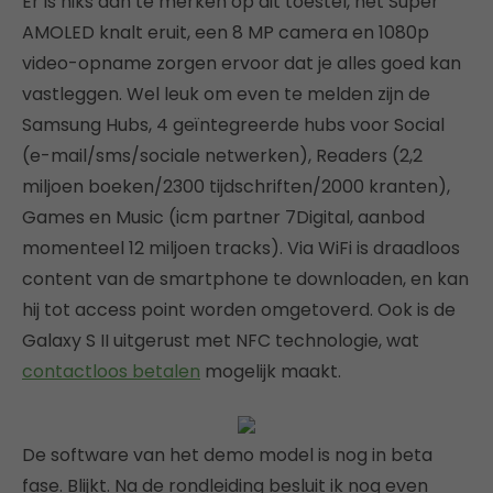
Er is niks aan te merken op dit toestel, het Super
AMOLED knalt eruit, een 8 MP camera en 1080p
video-opname zorgen ervoor dat je alles goed kan
vastleggen. Wel leuk om even te melden zijn de
Samsung Hubs, 4 geïntegreerde hubs voor Social
(e-mail/sms/sociale netwerken), Readers (2,2
miljoen boeken/2300 tijdschriften/2000 kranten),
Games en Music (icm partner 7Digital, aanbod
momenteel 12 miljoen tracks). Via WiFi is draadloos
content van de smartphone te downloaden, en kan
hij tot access point worden omgetoverd. Ook is de
Galaxy S II uitgerust met NFC technologie, wat
contactloos betalen
mogelijk maakt.
De software van het demo model is nog in beta
fase. Blijkt. Na de rondleiding besluit ik nog even