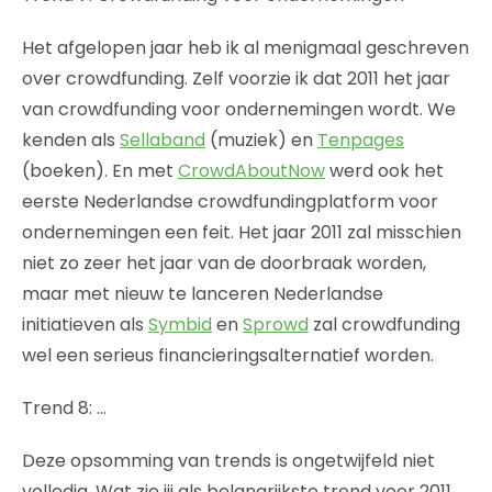
Het afgelopen jaar heb ik al menigmaal geschreven
over crowdfunding. Zelf voorzie ik dat 2011 het jaar
van crowdfunding voor ondernemingen wordt. We
kenden als
Sellaband
(muziek) en
Tenpages
(boeken). En met
CrowdAboutNow
werd ook het
eerste Nederlandse crowdfundingplatform voor
ondernemingen een feit. Het jaar 2011 zal misschien
niet zo zeer het jaar van de doorbraak worden,
maar met nieuw te lanceren Nederlandse
initiatieven als
Symbid
en
Sprowd
zal crowdfunding
wel een serieus financieringsalternatief worden.
Trend 8: …
Deze opsomming van trends is ongetwijfeld niet
volledig. Wat zie jij als belangrijkste trend voor 2011