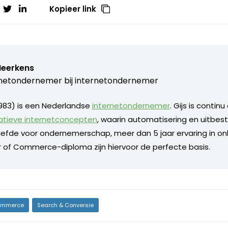
Kopieer link
Heerkens
netondernemer bij
internetondernemer
1983) is een Nederlandse
internetondernemer
. Gijs is contin
atieve internetconcepten
, waarin automatisering en uitbes
liefde voor ondernemerschap, meer dan 5 jaar ervaring in on
 of Commerce-diploma zijn hiervoor de perfecte basis.
mmerce
Search & Conversie