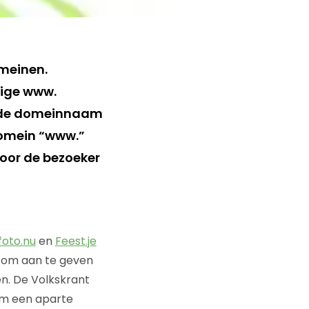
omeinen.
dige www.
or de domeinnaam
domein “www.”
voor de bezoeker
foto.nu
en
Feest.je
 om aan te geven
n. De Volkskrant
om een aparte