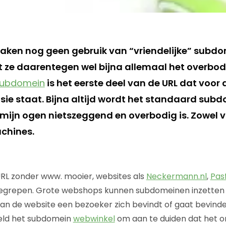
aken nog geen gebruik van “vriendelijke” subd
t ze daarentegen wel bijna allemaal het overbo
ubdomein
is het eerste deel van de URL dat vo
sie staat. Bijna altijd wordt het standaard sub
n mijn ogen nietszeggend en overbodig is. Zowel 
chines.
URL zonder www. mooier, websites als
Neckermann.nl
,
Pas
egrepen. Grote webshops kunnen subdomeinen inzetten
an de website een bezoeker zich bevindt of gaat bevinde
eeld het subdomein
webwinkel
om aan te duiden dat het 