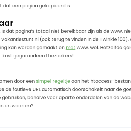
 dat een pagina gekopieerd is.
aar
s dat pagina’s totaal niet bereikbaar zijn als de www. nie
j Vakantiestunt.nl (ook terug te vinden in de Twinkle 100
ding kan worden gemaakt en
met
www. wel. Hetzelfde gel
at kost gegarandeerd bezoekers!
orkomen door een
simpel regeltje
aan het htaccess-bestan
ke de foutieve URL automatisch doorschakelt naar de goed
 gebruiken, behalve voor aparte onderdelen van de webs
 in en waarom?