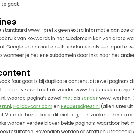
ite gaat.
ines
e standaard www.-prefix geen extra informatie aan zoek
gebruik van keywords in het subdomein kan van grote waa
t Google en consorten elk subdomein als een aparte web
op wanneer je het ene subdomein doorlinkt naar het ander
content
ak fout gaat is bij duplicate content, oftewel pagina’s d
at pagina’s zowel met als zonder www. te benaderen zijn.
d.nl, waarop pagina’s zowel
met
als
zonder
www. werken. O
tt.nl
,
Holidaycars.com
en
Readersdigest.nl
(allen sites ui
val. Voor de bezoeker is dit niet erg, een zoekmachine is er
ks worden verdeeld over beide pagina’s, waardoor het m
zoekresultaten. Bovendien worden er straffen uitgedeeld