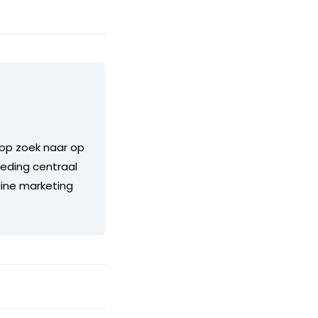
u op zoek naar op
teding centraal
line marketing