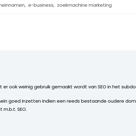
meinnamen
,
e-business
,
zoekmachine marketing
dat er ook weinig gebruik gemaakt wordt van SEO in het subd
mein goed inzetten indien een reeds bestaande oudere do
 m.b.t. SEO.