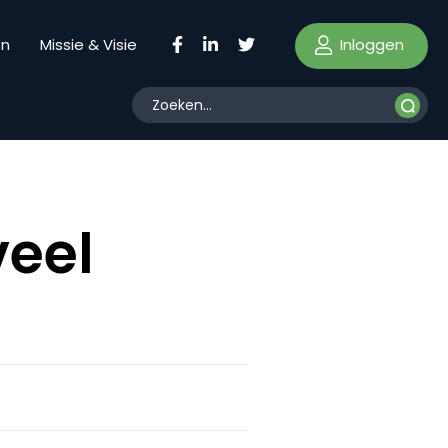
Inloggen
en
Missie & Visie
veel