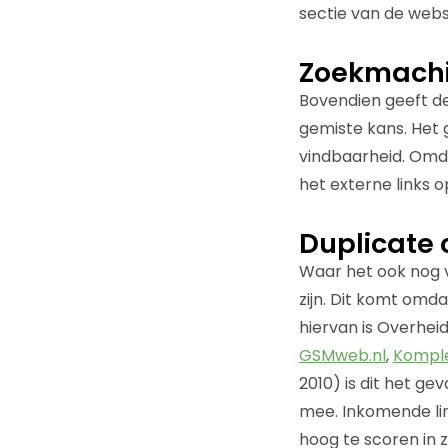
sectie van de webs
Zoekmach
Bovendien geeft d
gemiste kans. Het 
vindbaarheid. Omda
het externe links 
Duplicate 
Waar het ook nog va
zijn. Dit komt omd
hiervan is Overhei
GSMweb.nl
,
Komple
2010) is dit het ge
mee. Inkomende lin
hoog te scoren in 