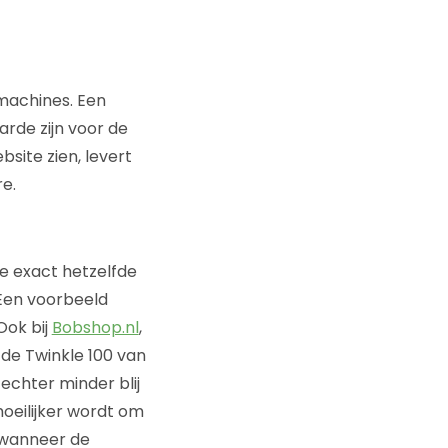
machines. Een
rde zijn voor de
site zien, levert
e.
ie exact hetzelfde
 Een voorbeeld
ok bij
Bobshop.nl
,
t de Twinkle 100 van
 echter minder blij
oeilijker wordt om
 wanneer de