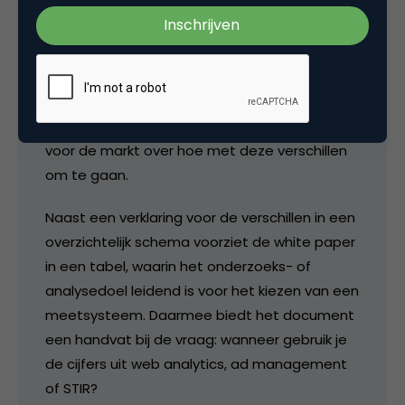
Paper “Waarom komen mijn bezoekers niet
overeen met mijn bezoekers?” worden de
verschillen tussen de meest gebruikte online
meetmethodieken (web analytics, ad
management statistieken en STIR) uitgebreid
beschreven, alsook aanbevelingen gedaan
voor de markt over hoe met deze verschillen
om te gaan.
Naast een verklaring voor de verschillen in een
overzichtelijk schema voorziet de white paper
in een tabel, waarin het onderzoeks- of
analysedoel leidend is voor het kiezen van een
meetsysteem. Daarmee biedt het document
een handvat bij de vraag: wanneer gebruik je
de cijfers uit web analytics, ad management
of STIR?