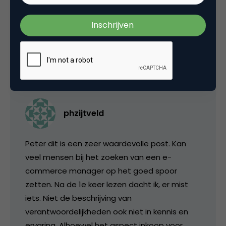
e-business
4 Reacties
phzijtveld
Peter dit is een zeer waardevolle post. Kan
veel mensen bij het zoeken van een e-
commerce manager op het goed spoor
zetten. Na de 1e keer lezen dacht ik, er mist
iets. Niet de beschrijving van
verantwoordelijkheden ook niet in kennis en
ervaring. Alhoewel het aspect inkoop voor