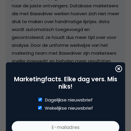
naar de juiste ontvangers. Database marketeers
die met Basedriver werken hoeven zich niet meer
druk te maken over handmatige lijstjes. data
wordt automatisch toegevoegd en
gecontroleerd. Je houdt dus meer tijd over voor
analyse. Door de uniforme werkwijze van het
marketing team met Basedriver zijn marketeers
sneller ingewerkt en behalen meer resultaten
behalen, tegen lagere kosten.
Marketingfacts. Elke dag vers. Mis
niks!
Categorie
Dagelijkse nieuwsbrief
Wekelijkse nieuwsbrief
Commerce
Tags