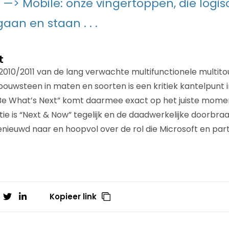
 —> Mobile: onze vingertoppen, die logisc
aan en staan . . .
t
 2010/2011 van de lang verwachte multifunctionele mult
ouwsteen in maten en soorten is een kritiek kantelpunt i
“Be What’s Next” komt daarmee exact op het juiste mo
ie is “Next & Now” tegelijk en de daadwerkelijke doorbra
benieuwd naar en hoopvol over de rol die Microsoft en pa
Kopieer link