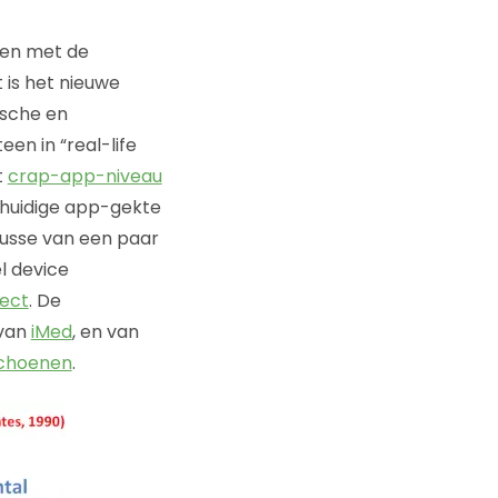
een met de
 is het nieuwe
ische en
n in “real-life
t
crap-app-niveau
e huidige app-gekte
usse van een paar
l device
tect
. De
 van
iMed
, en van
schoenen
.