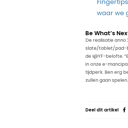
Fingertips
waar we g
Be What’s Nex
De realisatie anno
slate/tablet/pad-b
de I@YF-belofte. 
in onze e-mancipat
tijdperk. Ben erg 
zullen gaan spelen.
Deel dit artikel