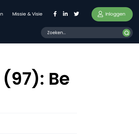
Inloggen
en
Missie & Visie
(97): Be