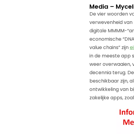
Media – Mycel
De vier woorden v
verwevenheid van M
digitale MMMM-“am
economische “DNA”
value chains” zijn
e
in de meeste app 
weer overwaaien, 
decennia terug. De 
beschikbaar zijn, a
ontwikkeling van b
zakelijke apps, zo