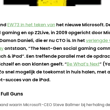
ond
EW73 in het teken van
het nieuwe Microsoft. D
l gaming en op Z2Live, in 2009 opgericht door Mi
amon Danieli, die er nu CTO is. In het
verlengde 
ay
ontstaan, “The Next-Gen social gaming com
ch & iPad”. Een treffende parallel met de opdrac
ichzelf en aan klanten geeft. “
Be What’s Next
” (Y
Zo snel mogelijk de toekomst in huis halen, met 
et-succes van de iPad.
Full Guns
aand waarin Microsoft-CEO Steve Ballmer bij herhaling d