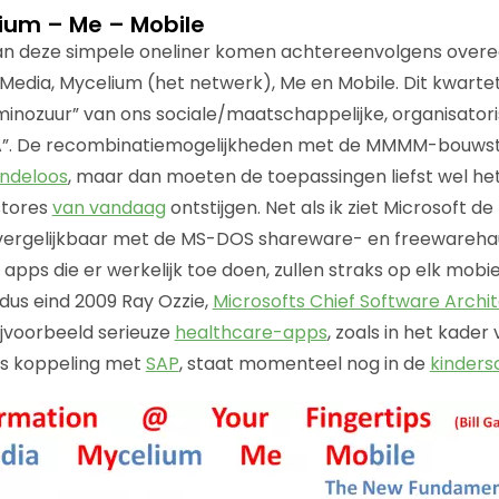
ium – Me – Mobile
an deze simpele oneliner komen achtereenvolgens over
edia, Mycelium (het netwerk), Me en Mobile. Dit kwartet
inozuur” van ons sociale/maatschappelijke, organisator
. De recombinatiemogelijkheden met de MMMM-bouwstee
indeloos
, maar dan moeten de toepassingen liefst wel he
stores
van vandaag
ontstijgen. Net als ik ziet Microsoft d
vergelijkbaar met de MS-DOS shareware- en freewareha
apps die er werkelijk toe doen, zullen straks op elk mobie
ldus eind 2009 Ray Ozzie,
Microsofts Chief Software Archi
ijvoorbeeld serieuze
healthcare-apps
, zoals in het kader
als koppeling met
SAP
, staat momenteel nog in de
kinder