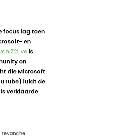
e focus lag toen
crosoft- en
van Z2Live
is
munity on
ht die Microsoft
ouTube) luidt de
als verklaarde
e revanche