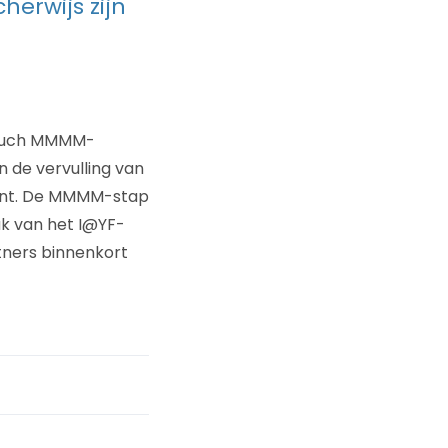
herwijs zijn
itouch MMMM-
n de vervulling van
ment. De MMMM-stap
ak van het I@YF-
rtners binnenkort