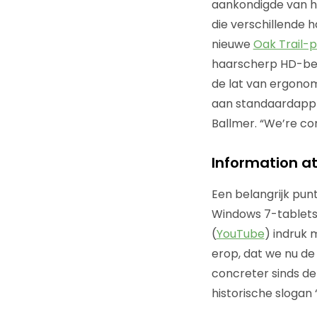
aankondigde van he
die verschillende 
nieuwe
Oak Trail-
haarscherp HD-bee
de lat van ergonom
aan standaardappli
Ballmer. “We’re comi
Information at
Een belangrijk pun
Windows 7-tablets.
(
YouTube
) indruk
erop, dat we nu de
concreter sinds de
historische slogan 