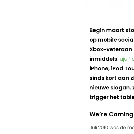
Begin maart st
op mobile socia
Xbox-veteraan D
inmiddels
jujuPl
iPhone, iPod Tou
sinds kort aan z
nieuwe slogan. 
trigger het tabl
We’re Coming 
Juli 2010 was de m