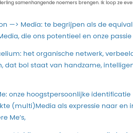
erling samenhangende noemers brengen. Ik loop ze even
on —> Media: te begrijpen als de equiva
Media, die ons potentieel en onze passie 
lium: het organische netwerk, verbeel
n, dat bol staat van handzame, intellig
e: onze hoogstpersoonlijke identificatie
te (multi)Media als expressie naar en i
re Me’s,