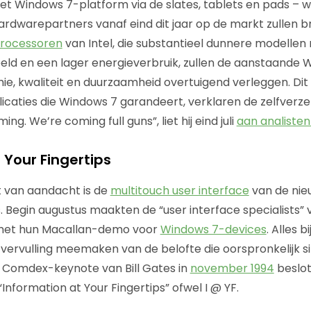
t Windows 7-platform via de slates, tablets en pads – w
hardwarepartners vanaf eind dit jaar op de markt zullen b
processoren
van Intel, die substantieel dunnere modellen
ld en een lager energieverbruik, zullen de aanstaande 
ie, kwaliteit en duurzaamheid overtuigend verleggen. Dit 
caties die Windows 7 garandeert, verklaren de zelfverz
ng. We’re coming full guns”, liet hij eind juli
aan analiste
 Your Fingertips
t van aandacht is de
multitouch user interface
van de nie
 Begin augustus maakten de “user interface specialists”
 met hun Macallan-demo voor
Windows 7-devices
. Alles bi
 vervulling meemaken van de belofte die oorspronkelijk s
 Comdex-keynote van Bill Gates in
november 1994
beslote
“Information at Your Fingertips” ofwel I @ YF.