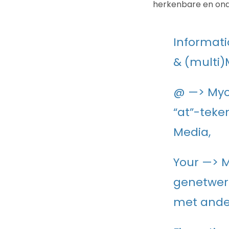
herkenbare en ond
Informati
& (multi)
@ —> Myce
“at”-teke
Media,
Your —> M
genetwerk
met ande