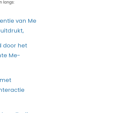
 langs:
lentie van Me
uitdrukt,
d door het
ente Me-
 met
nteractie