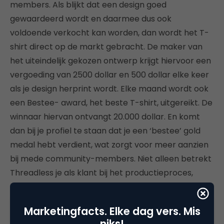
members. Als blijkt dat een design goed
gewaardeerd wordt en daarmee dus ook
voldoende verkocht kan worden, dan wordt het T-
shirt direct op de markt gebracht. De maker van
het uiteindelijk gekozen ontwerp krijgt hiervoor een
vergoeding van 2500 dollar en 500 dollar elke keer
als je design herprint wordt. Elke maand wordt ook
een Bestee- award, het beste T-shirt, uitgereikt. De
winnaar hiervan ontvangt 20.000 dollar. En komt
dan bij je profiel te staan dat je een ‘bestee’ gold
medal hebt verdient, wat zorgt voor meer aanzien
bij mede community-members. Niet alleen betrekt
Threadless je als klant bij het productieproces,
maar zij filtert dankzij alle leden de succesvolle van
de niet succesvolle producten. Dit betekent nooit
Marketingfacts. Elke dag vers. Mis
uitverkoop door een te grote voorraad aan
niks!