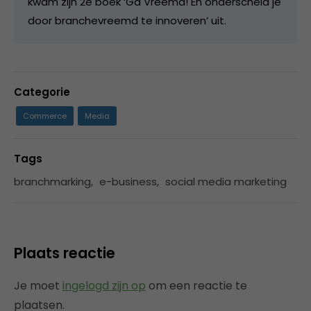
kwam zijn 2e boek ‘Ga Vreemd! En onderscheid je
door branchevreemd te innoveren’ uit.
Categorie
Commerce
Media
Tags
branchmarking
,
e-business
,
social media marketing
Plaats reactie
Je moet
ingelogd zijn op
om een reactie te
plaatsen.