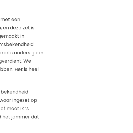
n met een
 en deze zet is
gemaakt in
aamsbekendheid
 je iets anders gaan
rugverdient. We
ben. Het is heel
de bekendheid
zwaar ingezet op
ef moet ik ’s
ind het jammer dat