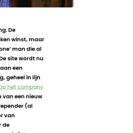
ng. De
aken winst, maar
one’ man die al
 De site wordt nu
n aan een
 geheel in lijn
n op het company
n van een nieuw
depender (al
or van
r de