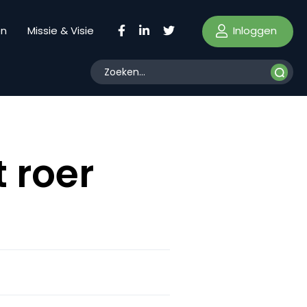
Inloggen
en
Missie & Visie
 roer