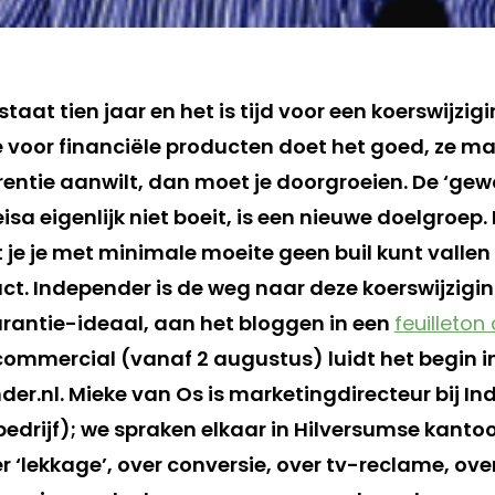
taat tien jaar en het is tijd voor een koerswijzigi
te voor financiële producten doet het goed, ze m
rentie aanwilt, dan moet je doorgroeien. De ‘gew
eisa eigenlijk niet boeit, is een nieuwe doelgroep.
t je je met minimale moeite geen buil kunt valle
ct. Independer is de weg naar deze koerswijziging,
rantie-ideaal, aan het bloggen in een
feuilleto
-commercial (vanaf 2 augustus) luidt het begin i
der.nl. Mieke van Os is marketingdirecteur bij In
t bedrijf); we spraken elkaar in Hilversumse kanto
 ‘lekkage’, over conversie, over tv-reclame, ove