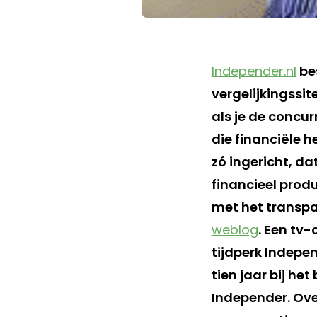
Independer.nl
bes
vergelijkingssi
als je de concur
die financiële h
zó ingericht, da
financieel produ
met het transpa
weblog
. Een tv
tijdperk Indepen
tien jaar bij he
Independer. Over