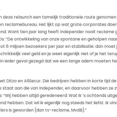
v
n deze relaunch een tamelijk traditionele route genome
 reclamebureau. Het lijkt op wat grote corporates doen,
d. Want tien jaar lang heeft Independer nooit reclame 
s: “De ontwikkeling van onze spontane en geholpen n
 tot 6 miljoen bezoekers per jaar en stabilisatie: dan moet
chrikkelijk veel geld en je weet eigenlijk niet of je het te
in ieder geval gezegd dat we een lange adem moeten heb
et Ditzo en AllSecur. Die bedrijven hebben in korte tijd 
jk staat aan die van Independer, en daarvoor hebben ze 
 “Wij hebben altijd geredeneerd: Wat ik ’s ochtends uitge
d hebben. Dat wil ik eigenlijk nog steeds het liefst. Ik v
nelers is geworden [dan tv-reclame, MvdB].”