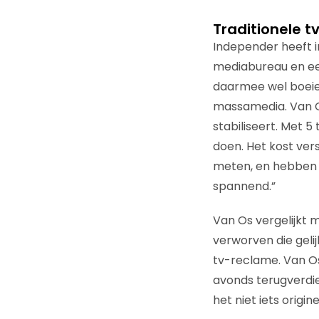
Traditionele t
Independer heeft i
mediabureau en een
daarmee wel boeien
massamedia. Van O
stabiliseert. Met 5
doen. Het kost vers
meten, en hebben 
spannend.”
Van Os vergelijkt m
verworven die geli
tv-reclame. Van Os:
avonds terugverdien
het niet iets origi