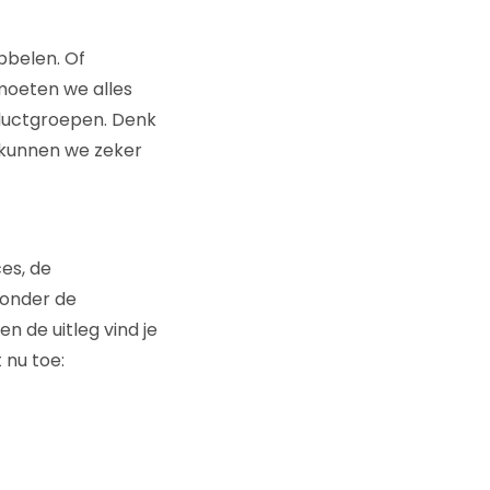
bbelen. Of
 moeten we alles
ductgroepen. Denk
 kunnen we zeker
es, de
ronder de
en de uitleg vind je
 nu toe: