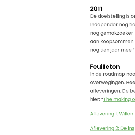
2011
De doelstelling is 
Independer nog tien
nog gemakzoeker p
aan koopsommen en 
nog tien jaar mee.”
Feuilleton
In de roadmap naar
overwegingen. Heel
afleveringen. De be
hier: “
The making of
Aflevering 1: Wille
Aflevering 2: De i