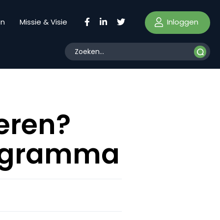
Inloggen
en
Missie & Visie
eren?
rogramma