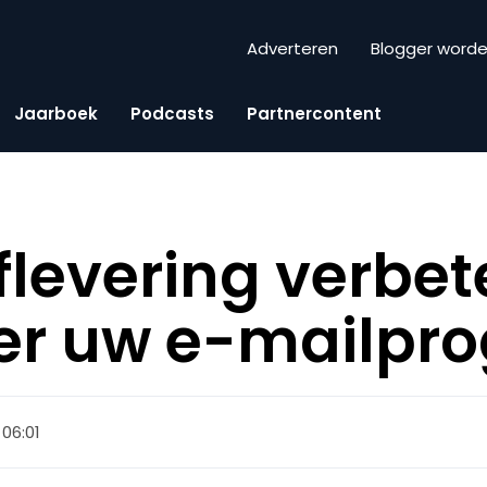
Adverteren
Blogger word
Jaarboek
Podcasts
Partnercontent
flevering verbet
ceer uw e-mailp
, 06:01