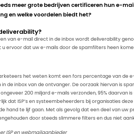
Steeds meer grote bedrijven certificeren hun e-m
ring en welke voordelen biedt het?
eliverability?
en van e-mail direct in de inbox wordt deliverability ge
 u ervoor dat uw e-mails door de spamfilters heen kome
rketeers het weten komt een fors percentage van de e-ma
 in de inbox van de ontvanger. De oorzaak hiervan is spam
ongeveer 200 miljard e-mails verzonden, 95% daarvan is 
lijk dat ISP’s en systeembeheerders bij organisaties de
e hand te lijf gaan. Met als gevolg dat een deel van uw p
engehouden door steeds slimmere filters en dus niet aan
t per ISP en webmailaanbieder