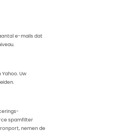
aantal e-mails dat
niveau.
n Yahoo. Uw
eiden.
icerings-
rce spamfilter
Ironport, nemen de