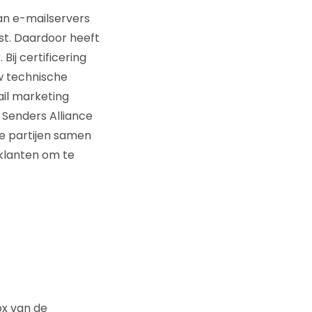
an e-mailservers
st. Daardoor heeft
ij certificering
Uw technische
il marketing
d Senders Alliance
e partijen samen
 klanten om te
ox van de