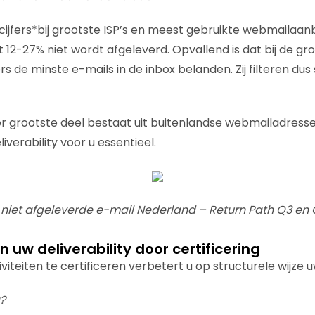
cijfers*bij grootste ISP’s en meest gebruikte webmailaanb
t 12-27% niet wordt afgeleverd. Opvallend is dat bij de gr
de minste e-mails in de inbox belanden. Zij filteren dus 
 grootste deel bestaat uit buitenlandse webmailadresse
iverability voor u essentieel.
s niet afgeleverde e-mail Nederland – Return Path Q3 en
 uw deliverability door certificering
iteiten te certificeren verbetert u op structurele wijze uw
g?