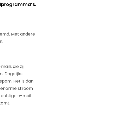
ailprogramma’s.
noemd. Met andere
n.
ils die zij
. Dagelijks
spam. Het is dan
ze enorme stroom
rachtige e-mail
komt.