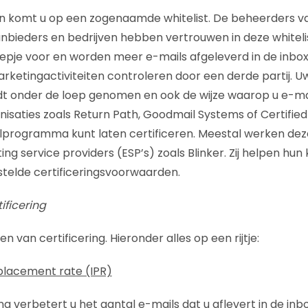
en komt u op een zogenaamde whitelist. De beheerders v
aanbieders en bedrijven hebben vertrouwen in deze whiteli
pje voor en worden meer e-mails afgeleverd in de inbox. B
arketingactiviteiten controleren door een derde partij. 
dt onder de loep genomen en ook de wijze waarop u e-ma
rganisaties zoals Return Path, Goodmail Systems of Certifie
lprogramma kunt laten certificeren. Meestal werken dez
g service providers (ESP’s) zoals Blinker. Zij helpen hun
telde certificeringsvoorwaarden.
ificering
n van certificering. Hieronder alles op een rijtje:
placement rate (IPR)
ng verbetert u het aantal e-mails dat u aflevert in de inb