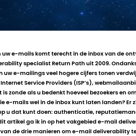
uw e-mails komt terecht in de inbox van de ontva
verability specialist Return Path uit 2009. Ondank
 uw e-mailings veel hogere cijfers tonen verdwij
 Internet Service Providers (ISP’s), webmailaanb
at is zonde als u bedenkt hoeveel bezoekers en o
ie e-mails wel in de inbox kunt laten landen? Er zi
p u dat kunt doen: authenticatie, reputatiem
 dit artikel ga ik in op het vakgebied e-mail delive
van de drie manieren om e-mail deliverability te