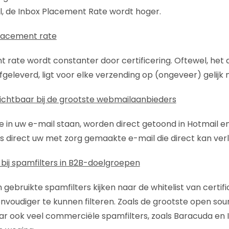
, de Inbox Placement Rate wordt hoger.
lacement rate
 rate wordt constanter door certificering. Oftewel, het 
fgeleverd, ligt voor elke verzending op (ongeveer) gelijk 
zichtbaar bij de grootste webmailaanbieders
e in uw e-mail staan, worden direct getoond in Hotmail e
s direct uw met zorg gemaakte e-mail die direct kan verl
ij spamfilters in B2B-doelgroepen
 gebruikte spamfilters kijken naar de whitelist van certif
nvoudiger te kunnen filteren. Zoals de grootste open sou
r ook veel commerciële spamfilters, zoals Baracuda en 