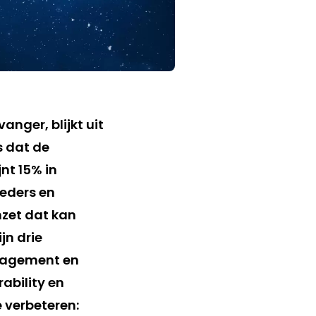
nger, blijkt uit
s dat de
nt 15% in
ieders en
mzet dat kan
jn drie
anagement en
rability en
 verbeteren: