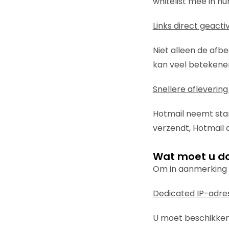
whitelist mee in hu
Links direct geacti
Niet alleen de afb
kan veel betekene
Snellere afleverin
Hotmail neemt stan
verzendt, Hotmail d
Wat moet u do
Om in aanmerking t
Dedicated IP-adre
U moet beschikken