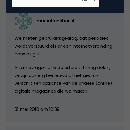
michelbinkhorst
We meten gebruikersgedrag, dat periodiek
wordt verstuurd als er een internetverbinding
aanwezig is.
Ik zal navragen of ik de cijfers tzt mag delen,
wij zijn ook erg benieuwd of het gebruik
verschilt ten opzichte van de andere (online)
digitale magazines die we maken.
31 mei 2010 om 18:39