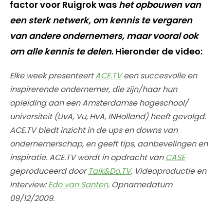
factor voor Ruigrok was
het opbouwen van
een sterk netwerk, om kennis te vergaren
van andere ondernemers, maar vooral ook
om alle kennis te delen
. Hieronder de video:
Elke week presenteert
ACE.TV
een succesvolle en
inspirerende ondernemer, die zijn/haar hun
opleiding aan een Amsterdamse hogeschool/
universiteit (UvA, Vu, HvA, INHolland) heeft gevolgd.
ACE.TV biedt inzicht in de ups en downs van
ondernemerschap, en geeft tips, aanbevelingen en
inspiratie. ACE.TV wordt in opdracht van
CASE
geproduceerd door
Talk&Do.TV
. Videoproductie en
Interview:
Edo van Santen
. Opnamedatum
09/12/2009.