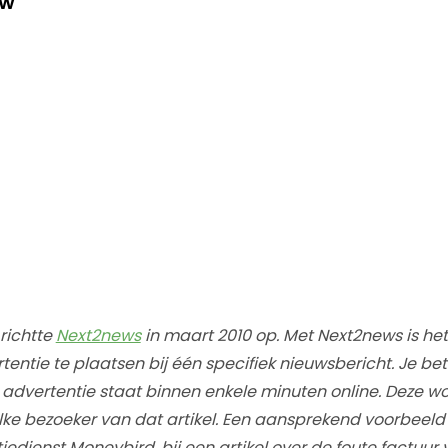
ew
richtte
Next2news
in maart 2010 op. Met Next2news is he
tentie te plaatsen bij één specifiek nieuwsbericht. Je be
advertentie staat binnen enkele minuten online. Deze w
ke bezoeker van dat artikel. Een aansprekend voorbeeld 
iedienst Moneybird, bij een artikel over de foute factuur