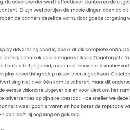
g, de adverteerder werft effectiever klanten en de uitg
content. Er zijn veel partijen die mooie dingen doen op d
hebben de banners dezelfde vorm, door goede targeting wo
splay advertising dood is, doe ik af als complete onzin. D
n geteld, beaam ik daarentegen volledig. Ongetargete ‘r
hun beste tijd gehad, maar met nieuwe relevantie-ve
isplay advertising volop nieuw leven ingeblazen. Critici 
vertising niet over één kam te scheren, maar dit onders
e eerste visionaire uitgever die er voor kiest om het ram
e advertenties op zijn site toestaat. Hoe sneller we deze
banners weer gaan ervaren en hoe beter de reputatie va
En dan leeft hij nog lang en gelukkig.