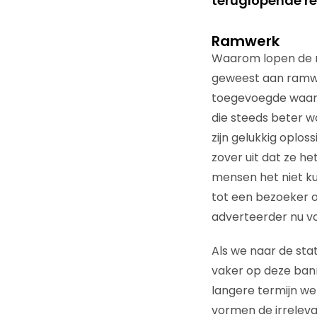
teruglopende r
Ramwerk
Waarom lopen de re
geweest aan ramwer
toegevoegde waarde 
die steeds beter 
zijn gelukkig oplo
zover uit dat ze he
mensen het niet ku
tot een bezoeker o
adverteerder nu vo
Als we naar de stat
vaker op deze banne
langere termijn we
vormen de irreleva