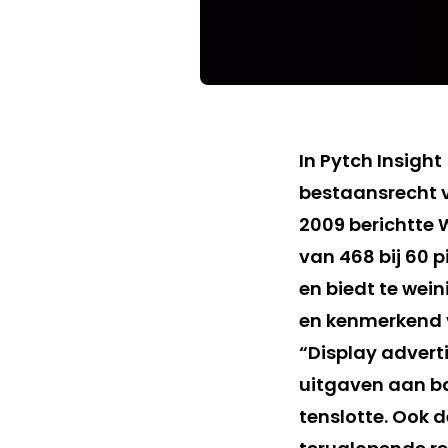
In Pytch Insigh
bestaansrecht v
2009 berichtte 
van 468 bij 60 pi
en biedt te wein
en kenmerkend v
“Display advert
uitgaven aan ba
tenslotte. Ook 