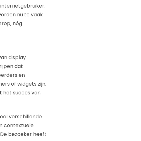
 internetgebruiker.
worden nu te vaak
ierop, nóg
van display
rijpen dat
eerders en
ers of widgets zijn,
uit het succes van
veel verschillende
en contextuele
. De bezoeker heeft