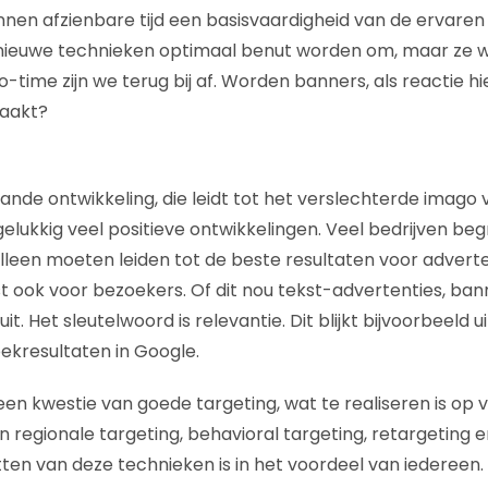
innen afzienbare tijd een basisvaardigheid van de ervaren
 nieuwe technieken optimaal benut worden om, maar ze 
o-time zijn we terug bij af. Worden banners, als reactie h
aakt?
nde ontwikkeling, die leidt tot het verslechterde imago 
r gelukkig veel positieve ontwikkelingen. Veel bedrijven beg
alleen moeten leiden tot de beste resultaten voor advert
st ook voor bezoekers. Of dit nou tekst-advertenties, bann
 uit. Het sleutelwoord is relevantie. Dit blijkt bijvoorbeeld 
ekresultaten in Google.
een kwestie van goede targeting, wat te realiseren is op 
 regionale targeting, behavioral targeting, retargeting 
etten van deze technieken is in het voordeel van iedereen