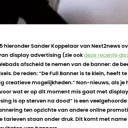
t 5 hieronder Sander Koppelaar van Next2news ov
an display advertising (zie ook
deze recente dis
Webads afscheid te nemen van de banner: de be
xels. De reden: “De Full Banner is te klein, heeft 
ig creatieve mogelijkheden.” Non-nieuws, als je 
oor wat er op dit moment mis gaat met display 
ising is op sterven na dood” is een veelgehoorde
nnering ten opzichte van andere online promot
de tarieven staan onder druk. Dit komt met name