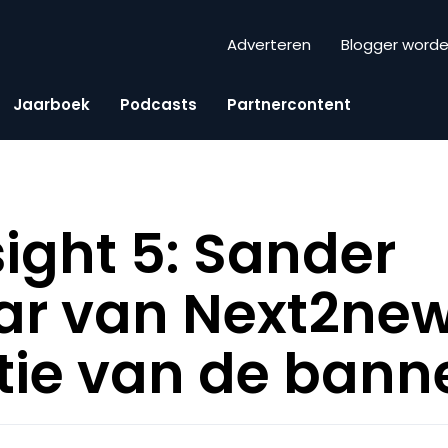
Adverteren
Blogger word
Jaarboek
Podcasts
Partnercontent
sight 5: Sander
ar van Next2new
ie van de bann