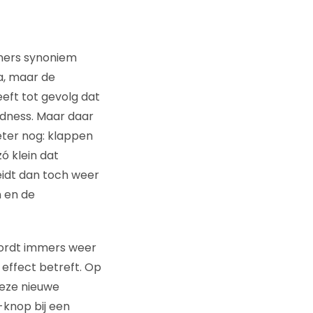
nners synoniem
a, maar de
eeft tot gevolg dat
dness. Maar daar
eter nog: klappen
ó klein dat
eidt dan toch weer
n en de
 wordt immers weer
 effect betreft. Op
deze nieuwe
-knop bij een