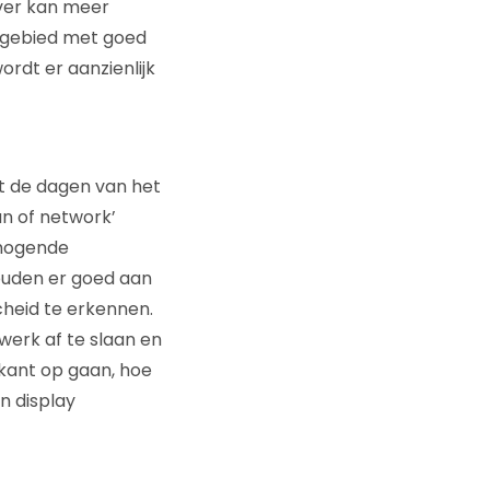
ever kan meer
it gebied met goed
rdt er aanzienlijk
at de dagen van het
un of network’
rhogende
zouden er goed aan
cheid te erkennen.
werk af te slaan en
 kant op gaan, hoe
n display