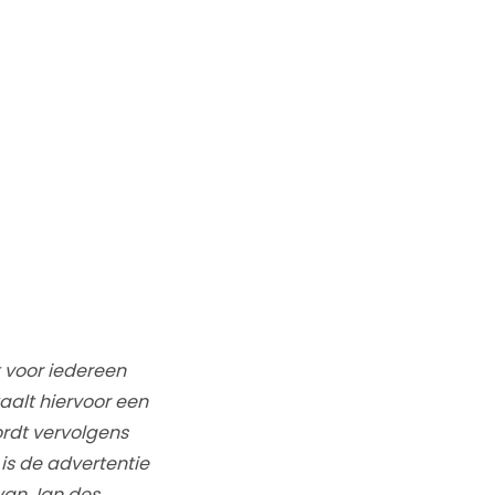
t voor iedereen
taalt hiervoor een
ordt vervolgens
is de advertentie
 van Jan des