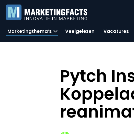
Marketingthema’s
Veelgelezen
Vacatures
Pytch In
Koppela
reanimat