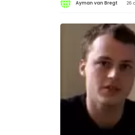
26 a
Ayman van Bregt