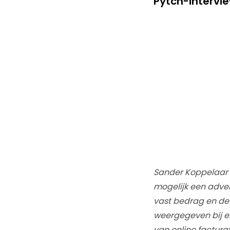
Pytch-intervi
Sander Koppelaar 
mogelijk een adver
vast bedrag en de 
weergegeven bij el
van online facturat