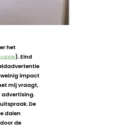
er het
cussie
). Eind
eldadvertentie
te weinig impact
het mij vraagt,
advertising.
 uitspraak. De
ie dalen
 door de