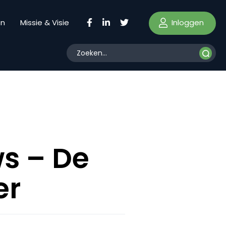
Inloggen
en
Missie & Visie
s – De
er