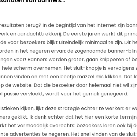
esultaten van banners…
sultaten terug? In de begintijd van het internet zijn ba
k en aandachttrekkerij. De eerste jaren werkt dit prim
voor bezoekers blijkt uiteindelijk minimaal te zijn. Dit h
worden in het negeren ervan: de zogenaamde banner-blin
ssingen voor! Banners worden groter, gaan knipperen of b
t hele scherm overnemen. Het sluit-knopje is vervolgens z
nnen vinden en met een beetje mazzel mis klikken. Dat l
p de website. Dat die bezoeker daar helemaal niet wil zij
l passie vervloekt, wordt voor het gemak genegeerd.
istieken kijken, lijkt deze strategie echter te werken: er
rs geklikt. Ik denk echter dat het hier een korte termijn
rkt het vermoedelijk averechts: bezoekers leren ook bij 
nte advertenties te negeren. Het snel vinden van de sluit