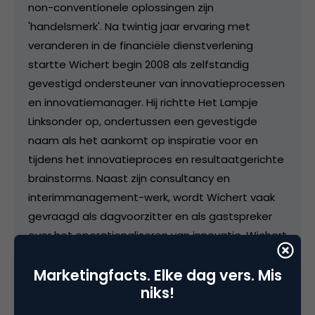
non-conventionele oplossingen zijn
'handelsmerk'. Na twintig jaar ervaring met
veranderen in de financiële dienstverlening
startte Wichert begin 2008 als zelfstandig
gevestigd ondersteuner van innovatieprocessen
en innovatiemanager. Hij richtte Het Lampje
Linksonder op, ondertussen een gevestigde
naam als het aankomt op inspiratie voor en
tijdens het innovatieproces en resultaatgerichte
brainstorms. Naast zijn consultancy en
interimmanagement-werk, wordt Wichert vaak
gevraagd als dagvoorzitter en als gastspreker
over het operationaliseren van innovatie. Wichert
blogt over innovatie en inspiratie op
Marketingfacts. Elke dag vers. Mis
www.hetlampjelinksonder.nl, www.extendlimits.nl
niks!
en www.nieuweproductenbedenken.nl