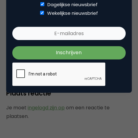
Dagelijkse nieuwsbrief
Wekelijkse nieuwsbrief
Categorie
Facts
Media
Tags
marketingfacts
,
mobile marketing
Plaats reactie
Je moet
ingelogd zijn op
om een reactie te
plaatsen.