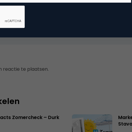
_barang dalam combo box, maka nama_barang akan muncu
an? saya menggunakan VB2010 dan SQL Server 2008. mohon 
 reactie te plaatsen.
kelen
facts Zomercheck – Durk
Marke
Stavo