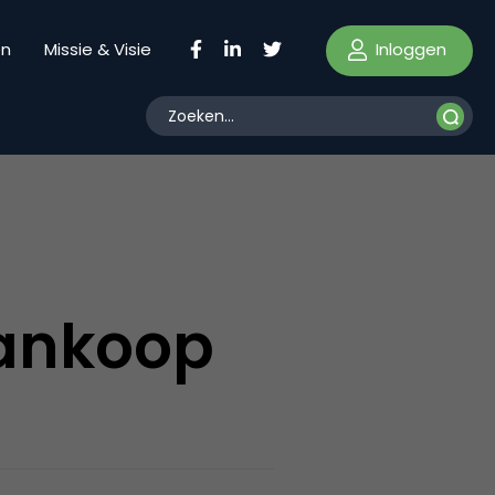
Inloggen
en
Missie & Visie
aankoop