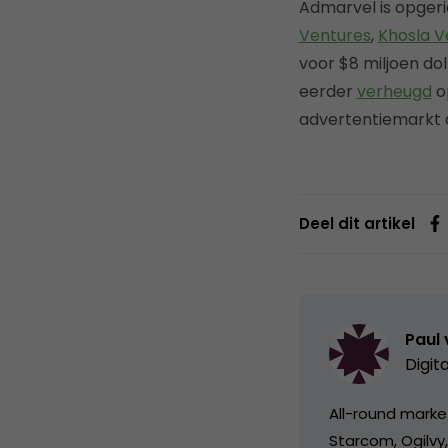
Admarvel is opgeri
Ventures
,
Khosla V
voor $8 miljoen dol
eerder
verheugd
o
advertentiemarkt 
Deel dit artikel
Paul
Digit
All-round market
Starcom, Ogilvy