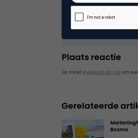
jika saya memasukkan kode
textbox yang sudah disiapk
12 juli 2016 om 01:32
Plaats reactie
Je moet
ingelogd zijn op
om een
Gerelateerde arti
Marketing
Bosma