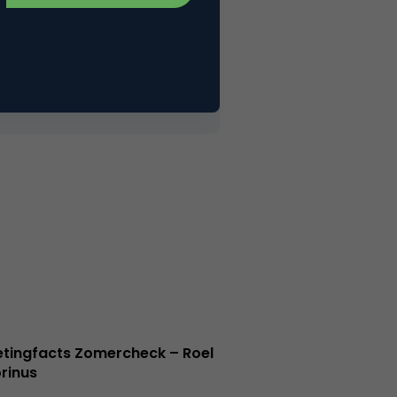
l secara otomatis dalam
bantuannya
tingfacts Zomercheck – Roel
rinus