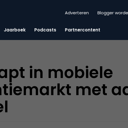
Adverteren
Blogger word
Jaarboek
Podcasts
Partnercontent
apt in mobiele
ntiemarkt met 
l