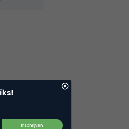
iks!
an nar_abamang, bagaimana