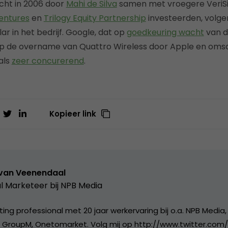
cht in 2006 door
Mahi de Silva
samen met vroegere VeriSi
entures
en
Trilogy Equity Partnership
investeerden, volg
lar in het bedrijf. Google, dat op
goedkeuring wacht
van d
p de overname van Quattro Wireless door Apple en oms
als
zeer concurerend
.
Kopieer link
 van Veenendaal
al Marketeer bij
NPB Media
ing professional met 20 jaar werkervaring bij o.a. NPB Media,
, GroupM, Onetomarket. Volg mij op http://www.twitter.com