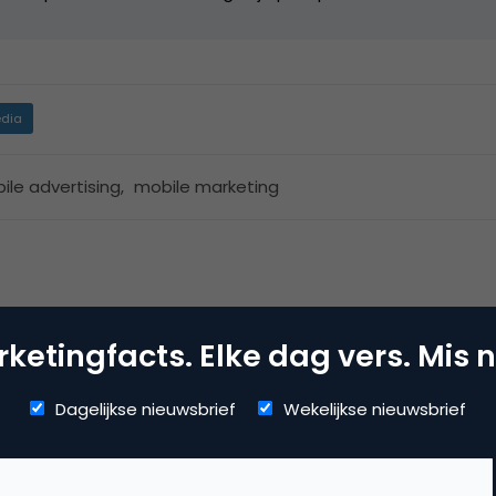
dia
ile advertising
,
mobile marketing
ketingfacts. Elke dag vers. Mis n
Dagelijkse nieuwsbrief
Wekelijkse nieuwsbrief
ah, misalnya saya punya tabel yang berisi kode_barang d