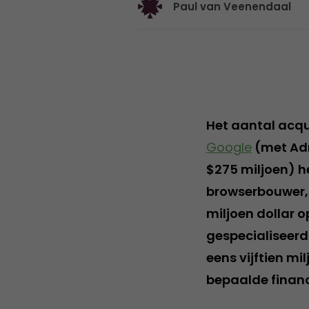
Paul van Veenendaal
Het aantal acqu
Google
(met Adm
$275 miljoen) h
browserbouwer,
miljoen dollar o
gespecialiseerd
eens vijftien mi
bepaalde financi