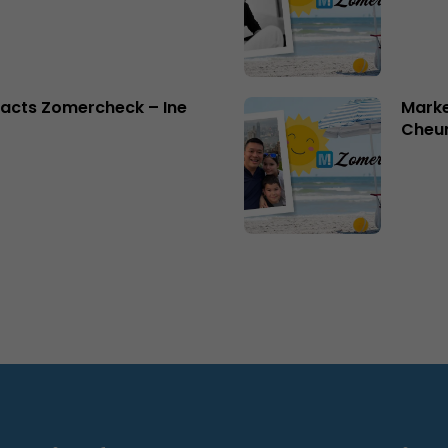
acts Zomercheck – Ine
Marke
Cheu