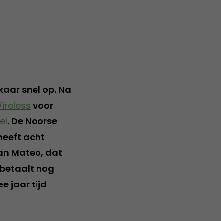
kaar snel op. Na
ireless
voor
el
. De Noorse
 heeft acht
San Mateo, dat
 betaalt nog
e jaar tijd