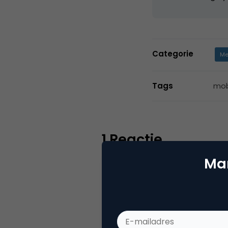
Categorie
Me
Tags
mob
1 Reactie
Mar
Lois
pak, saya ada sedikit masal