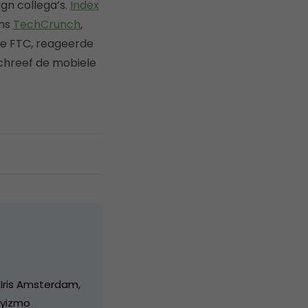
gn collega’s.
Index
ens
TechCrunch
,
e FTC, reageerde
chreef de mobiele
 Iris Amsterdam,
/yizmo