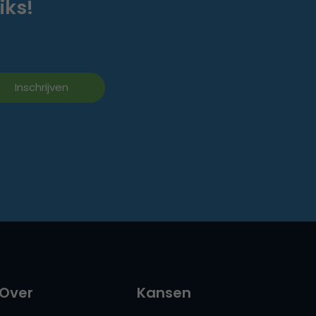
iks!
Over
Kansen