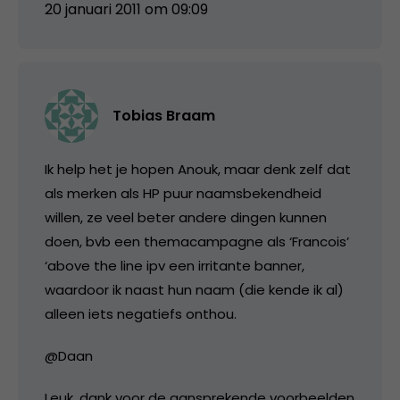
20 januari 2011 om 09:09
Tobias Braam
Ik help het je hopen Anouk, maar denk zelf dat
als merken als HP puur naamsbekendheid
willen, ze veel beter andere dingen kunnen
doen, bvb een themacampagne als ‘Francois’
‘above the line ipv een irritante banner,
waardoor ik naast hun naam (die kende ik al)
alleen iets negatiefs onthou.
@Daan
Leuk, dank voor de aansprekende voorbeelden