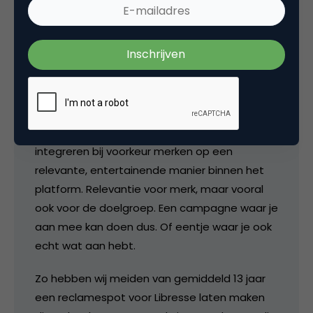
Als creatief verantwoordelijke bij Red
Chocolate (uitgever van oa. goSupermodel.nl,
de grootste meidencommunity van
Nederland) kan ik alleen maar bevestigen dat
dit onderzoek echt onzinnig is.
Het begint al bij de vraag, wat is “social
reclame”? Banners in iedergeval zeker niet. Wij
integreren bij voorkeur merken op een
relevante, entertainende manier binnen het
platform. Relevantie voor merk, maar vooral
ook voor de doelgroep. Een campagne waar je
aan mee kan doen dus. Of eentje waar je ook
echt wat aan hebt.
Zo hebben wij meiden van gemiddeld 13 jaar
een reclamespot voor Libresse laten maken