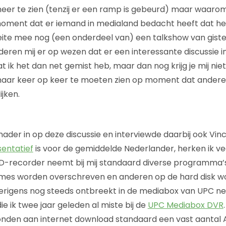
meer te zien (tenzij er een ramp is gebeurd) maar waaro
moment dat er iemand in medialand bedacht heeft dat he
eite mee nog (een onderdeel van) een talkshow van gist
eren mij er op wezen dat er een interessante discussie i
 ik het dan net gemist heb, maar dan nog krijg je mij niet 
maar keer op keer te moeten zien op moment dat anderen
jken.
ader in op deze discussie en interviewde daarbij ook Vin
sentatief
is voor de gemiddelde Nederlander, herken ik vee
HD-recorder neemt bij mij standaard diverse programma’
es worden overschreven en anderen op de hard disk w
erigens nog steeds ontbreekt in de mediabox van UPC ne
e ik twee jaar geleden al miste bij de
UPC Mediabox DVR
nden aan internet download standaard een vast aantal 