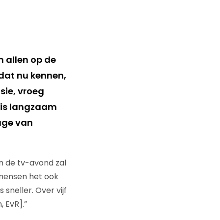
n allen op de
 dat nu kennen,
sie, vroeg
e is langzaam
age van
an de tv-avond zal
 mensen het ook
sneller. Over vijf
, EvR].”