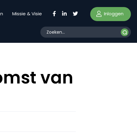
Inloggen
en
Missie & Visie
omst van