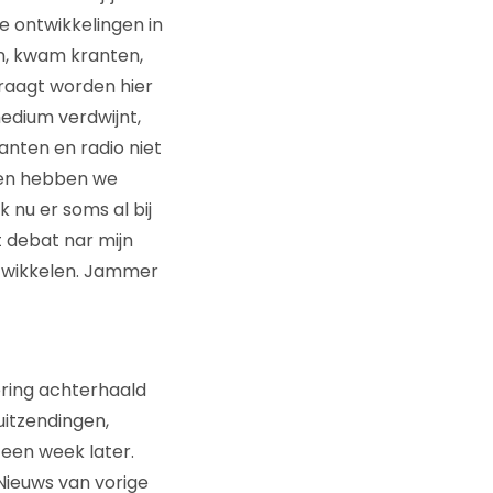
le ontwikkelingen in
n, kwam kranten,
 vraagt worden hier
medium verdwijnt,
anten en radio niet
ken hebben we
 nu er soms al bij
t debat nar mijn
ntwikkelen. Jammer
ring achterhaald
uitzendingen,
 een week later.
 Nieuws van vorige