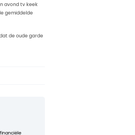
een avond tv keek
 de gemiddelde
mdat de oude garde
financiële