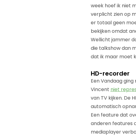
week hoef ik niet 
verplicht zien op 
er totaal geen mo
bekijken omdat and
Wellicht jammer dat
die talkshow dan 
dat ik maar moet ki
HD-recorder
Een Vandaag ging n
Vincent
niet repre
van TV kijken. De 
automatisch opnam
Een feature dat ov
anderen features di
mediaplayer verbo