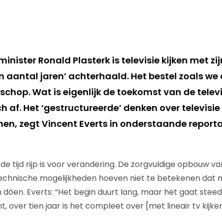
nister Ronald Plasterk is televisie kijken met zij
n aantal jaren’ achterhaald. Het bestel zoals we
chop. Wat is eigenlijk de toekomst van de televi
 af. Het ‘gestructureerde’ denken over televisi
nen, zegt Vincent Everts in onderstaande report
de tijd rijp is voor verandering. De zorgvuldige opbouw v
technische mogelijkheden hoeven niet te betekenen dat
dóen. Everts: “Het begin duurt lang, maar het gaat steeds 
ant, over tien jaar is het compleet over [met lineair tv kijken