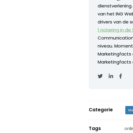
dienstverlening
van het ING Web
drivers van de s
1 notering in de
Communication
niveau. Momentee
Marketingfacts
Marketingfacts o
Categorie
Me
Tags
onl