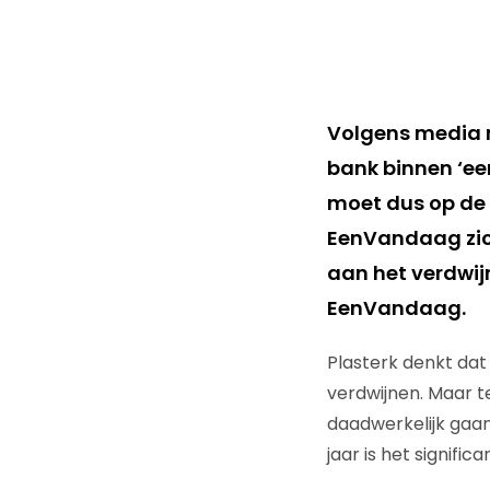
Volgens media mi
bank binnen ‘ee
moet dus op de s
EenVandaag zich
aan het verdwij
EenVandaag.
Plasterk denkt dat 
verdwijnen. Maar 
daadwerkelijk gaan 
jaar is het signific