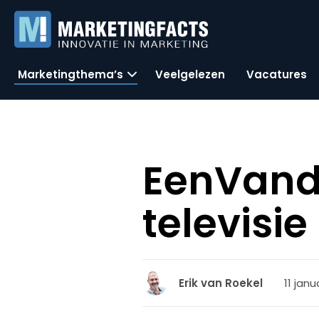
Marketingthema’s
Veelgelezen
Vacatures
EenVand
televisie
11 janu
Erik van Roekel