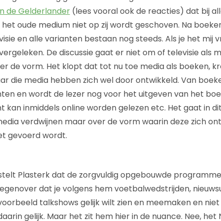
 in de Gelderlander
(lees vooral ook de reacties) dat bij al
 het oude medium niet op zij wordt geschoven. Na boeke
visie en alle varianten bestaan nog steeds. Als je het mij
ergeleken. De discussie gaat er niet om of televisie als 
er de vorm. Het klopt dat tot nu toe media als boeken, kr
aar die media hebben zich wel door ontwikkeld. Van boe
nten en wordt de lezer nog voor het uitgeven van het boek
t kan inmiddels online worden gelezen etc. Het gaat in di
 media verdwijnen maar over de vorm waarin deze zich o
iet gevoerd wordt.
stelt Plasterk dat de zorgvuldig opgebouwde programme
r tegenover dat je volgens hem voetbalwedstrijden, nieuws
voorbeeld talkshows gelijk wilt zien en meemaken en niet
aarin gelijk. Maar het zit hem hier in de nuance. Nee, het