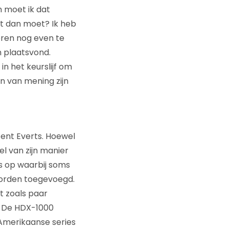
m moet ik dat
t dan moet? Ik heb
eren nog even te
n plaatsvond.
in het keurslijf om
 van mening zijn
cent Everts. Hoewel
l van zijn manier
s op waarbij soms
orden toegevoegd.
t zoals paar
. De HDX-1000
Amerikaanse series