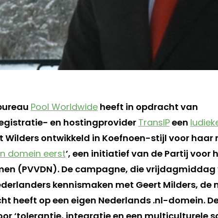
bureau
Pool Worldwide
heeft in opdracht van
istratie- en hostingprovider
TransIP
een
ludiek
t Wilders ontwikkeld in Koefnoen-stijl voor haar
en domein eerst
’, een initiatief van de Partij voo
n (PVVDN). De campagne, die vrijdagmiddag v
derlanders kennismaken met Geert Milders, de 
cht heeft op een eigen Nederlands .nl-domein. De
oor ‘tolerantie, integratie en een multiculturele 