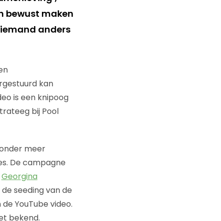
sen bewust maken
t iemand anders
en
rgestuurd kan
deo is een knipoog
trateeg bij Pool
r onder meer
ites. De campagne
e
Georgina
r de seeding van de
 de YouTube video.
et bekend.