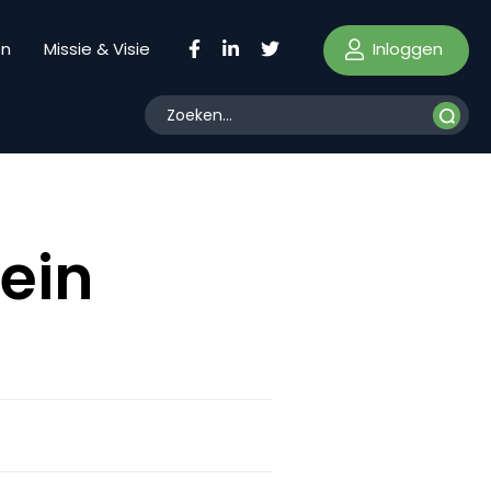
Inloggen
en
Missie & Visie
ein