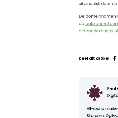
uiteindelijk door 
De domeinnamen die 
op
bakkenmetburk
achmederbudak.nl
Deel dit artikel
Paul
Digit
All-round market
Starcom, Ogilvy