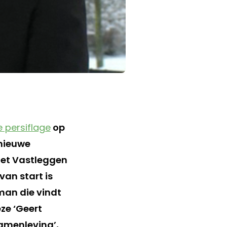
e persiflage
op
 nieuwe
r het Vastleggen
an start is
man die vindt
ze ‘Geert
samenleving’,