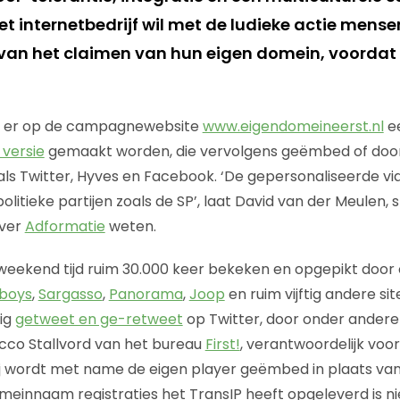
Het internetbedrijf wil met de ludieke actie men
 van het claimen van hun eigen domein, voorda
n er op de campagnewebsite
www.eigendomeineerst.nl
e
versie
gemaakt worden, die vervolgens geëmbed of doo
als Twitter, Hyves en Facebook. ‘De gepersonaliseerde vi
olitieke partijen zoals de SP’, laat David van der Meulen, s
over
Adformatie
weten.
n weekend tijd ruim 30.000 keer bekeken en opgepikt doo
boys
,
Sargasso
,
Panorama
,
Joop
en ruim vijftig andere s
dig
getweet en ge-retweet
op Twitter, door onder ander
occo Stallvord van het bureau
First!
, verantwoordelijk voo
 wordt met name de eigen player geëmbed in plaats van
einnaam registraties het TransIP heeft opgeleverd is ni