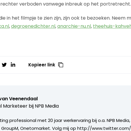
de rechter verboden vanwege inbreuk op het portretrecht.
in het filmpje te zien zijn, zijn ook te bezoeken. Neem m
a.nl
,
degroenedichter.nl
,
anarchie-nu.nl
,
theehuis-kahveh
Kopieer link
 van Veenendaal
al Marketeer bij
NPB Media
ing professional met 20 jaar werkervaring bij o.a. NPB Media,
, GroupM, Onetomarket. Volg mij op http://www.twitter.com