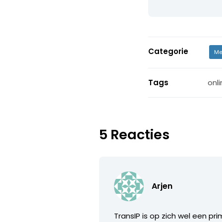
Categorie
Me
Tags
onl
5 Reacties
Arjen
TransIP is op zich wel een p