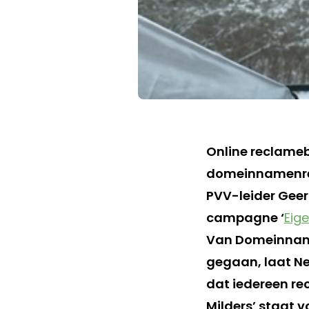
Online reclame
domeinnamenreg
PVV-leider Geer
campagne ‘
Eig
Van Domeinname
gegaan, laat Ne
dat iedereen re
Milders’ staat v