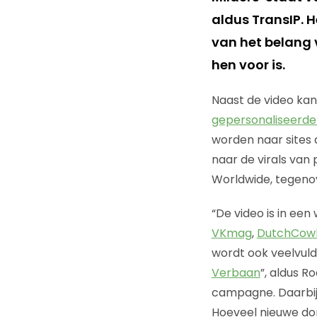
aldus TransIP. 
van het belang
hen voor is.
Naast de video ka
gepersonaliseerde 
worden naar sites 
naar de virals van p
Worldwide, tegen
“De video is in ee
VKmag
,
DutchCow
wordt ook veelvul
Verbaan
”, aldus R
campagne. Daarbij
Hoeveel nieuwe dom