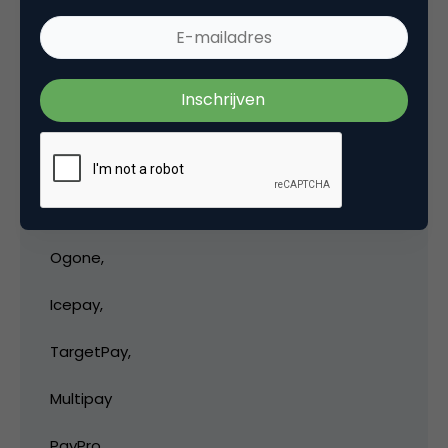
Multisafepay,
Mollie,
Saferpay,
weDeal,
Buckaroo,
Ogone,
Icepay,
TargetPay,
Multipay
PayPro