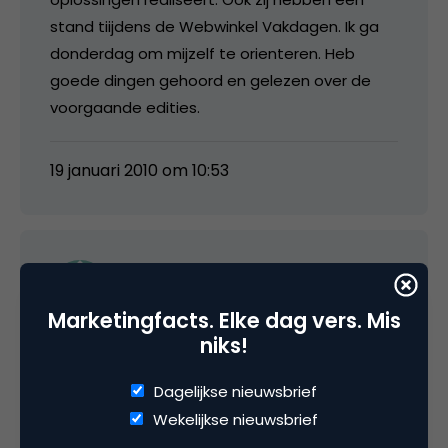
stand tiijdens de Webwinkel Vakdagen. Ik ga
donderdag om mijzelf te orienteren. Heb
goede dingen gehoord en gelezen over de
voorgaande edities.
19 januari 2010 om 10:53
Luc van Poelje –
NewMarCom.com
Marketingfacts. Elke dag vers. Mis
niks!
Hier een vrij compleet overzicht van Payment
Service Providers:
Dagelijkse nieuwsbrief
Wekelijkse nieuwsbrief
Adyen