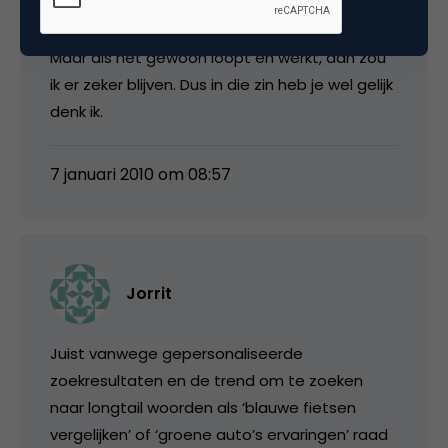
via de website gaat, dan zou ik mezelf
misschien ook wel terugtrekken van Facebook.
Maar als het gewoon loopt en werkt, dan zou
ik er zeker blijven. Dus in die zin heb je wel gelijk
denk ik.
7 januari 2010 om 08:57
Jorrit
Juist vanwege gepersonaliseerde
zoekresultaten en de trend om te zoeken
naar longtail woorden als ‘blauwe fietsen
vergelijken’ of ‘groene auto’s ervaringen’ raad