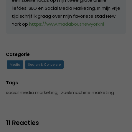
een sterke focus op mijn twee grote online
liefdes: SEO en Social Media Marketing. In mijn vrije
tijd schrijf ik graag over mijn favoriete stad New
York op
https://www.madaboutnewyork.nl
Categorie
Media
Search & Conversie
Tags
social media marketing
,
zoekmachine marketing
11 Reacties