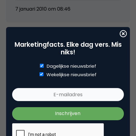
7 januari 2010 om 08:46
Marketingfacts. Elke dag vers. Mis
Annelies Verhelst
niks!
@siegfried dat heb ik dan inderdaad iets
Dagelijkse nieuwsbrief
verkeerd begrepen. Maar vergeet niet dat jij
Wekelijkse nieuwsbrief
en ik en wij het heel leuk vinden, maar ik ken
genoeg mensen die zich met hand en tand
tegen het idee verzetten en het ook echt
met de beste wil van de wereld niet leuk
kunnen vinden…Laggards, heten dat geloof ik
;). Maar goed, als je als bedrijf het idee hebt
dat het merendeel van de conversatie toch