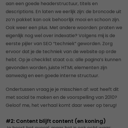
aan een goede headerstructuur, titels en
descriptions. En laten we eerlijk zijn: de broncode uit
zo’n pakket kan ook behoorlijk mooi en schoon zijn.
Ook weer een plus. Met andere woorden: praten we
eigenlijk nog wel over indexatie? Volgens mij is de
eerste pijler van SEO “techniek” geworden. Zorg
ervoor dat je de techniek van de website op orde
hebt. Op je checklist staat o.a.: alle pagina’s kunnen
gevonden worden, juiste HTML elementen zijn
aanwezig en een goede interne structuur.
Ondertussen vraag je je misschien af: wat heeft dit
met social te maken en de voorspelling van 2010?
Geloof me, het verhaal komt daar weer op terug!
#2: Content blijft content (en koning)
Je hoort het overal, maar het is ook echt waar: