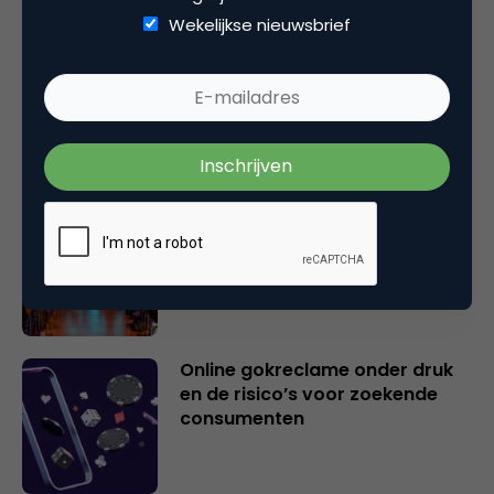
Wekelijkse nieuwsbrief
Wat Gen Z écht denkt over
GenAI in reclame
IIEX Europe 2026: insight-
professionals verhogen het
plafond
Online gokreclame onder druk
en de risico’s voor zoekende
consumenten