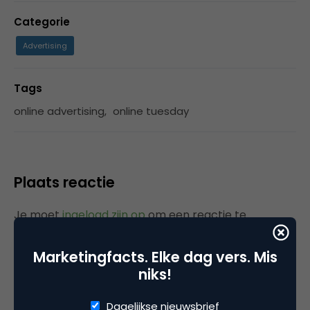
Categorie
Advertising
Tags
online advertising
,
online tuesday
Plaats reactie
Je moet
ingelogd zijn op
om een reactie te
plaatsen.
Marketingfacts. Elke dag vers. Mis
niks!
Gerelateerde artikelen
Dagelijkse nieuwsbrief