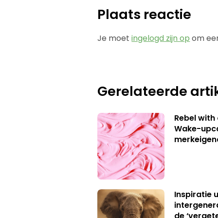
Plaats reactie
Je moet
ingelogd zijn op
om een
Gerelateerde arti
Rebel with
Wake-upca
merkeigen
Inspiratie 
intergener
de ‘verget