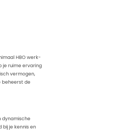
inimaal HBO werk-
b je ruime ervaring
tisch vermogen,
e beheerst de
en dynamische
bij je kennis en