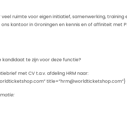
r veel ruimte voor eigen initiatief, samenwerking, training 
ns kantoor in Groningen en kennis en of affiniteit met
e kandidaat te zijn voor deze functie?
tiebrief met CV t.a.v. afdeling HRM naar:
ldticketshop.com” title=”hrm@worldticketshop.com”}
rmatie: