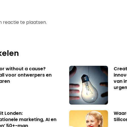
 reactie te plaatsen.
kelen
 or without a cause?
Creat
ll voor ontwerpers en
innov
aren
van i
urgen
uit Londen:
Waaro
ationele marketing, AI en
Silico
en’ 50+-man