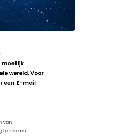
e
 moeilijk
ele wereld. Voor
r een:
E-mail
m van
g te maken.