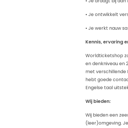
• Je draagt bij aan
• Je ontwikkelt ver
• Je werkt nauw s
Kennis, ervaring 
Worldticketshop zo
en denkniveau en 2 
met verschillende 
hebt goede contact
Engelse taal uitste
Wij bieden:
Wij bieden een zee
(leer)omgeving. Je 