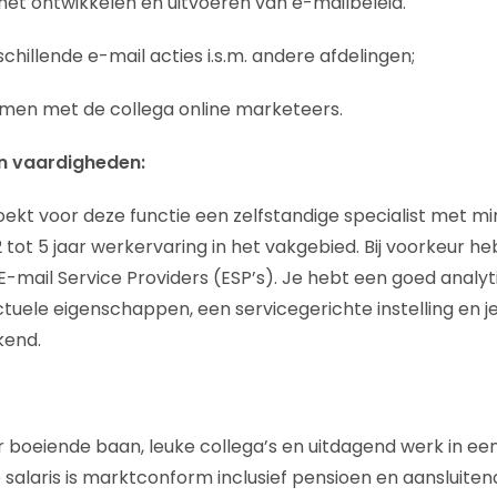
 het ontwikkelen en uitvoeren van e-mailbeleid.
schillende e-mail acties i.s.m. andere afdelingen;
amen met de collega online marketeers.
en vaardigheden:
ekt voor deze functie een zelfstandige specialist met m
tot 5 jaar werkervaring in het vakgebied. Bij voorkeur he
E-mail Service Providers (ESP’s). Je hebt een goed analy
uele eigenschappen, een servicegerichte instelling en j
kend.
r boeiende baan, leuke collega’s en uitdagend werk in e
salaris is marktconform inclusief pensioen en aansluitend 