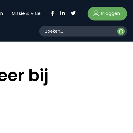
Inloggen
en
Missie & Visie
er bij