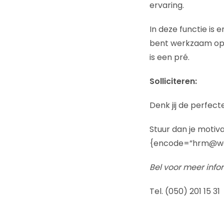
ervaring.
In deze functie is e
bent werkzaam op o
is een pré.
Solliciteren:
Denk jij de perfect
Stuur dan je motiva
{encode=”hrm@wor
Bel voor meer info
Tel. (050) 201 15 31