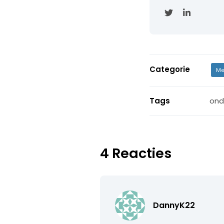
Categorie
Me
Tags
ond
4 Reacties
DannyK22