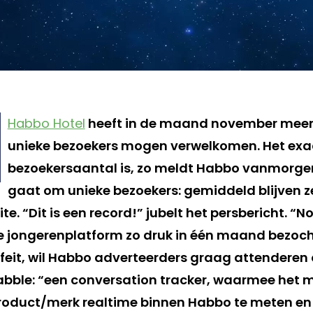
Habbo Hotel
heeft in de maand november meer 
unieke bezoekers mogen verwelkomen. Het exa
bezoekersaantal is, zo meldt Habbo vanmorgen,
gaat om unieke bezoekers: gemiddeld blijven ze
te. “Dit is een record!” jubelt het persbericht. “N
e jongerenplatform zo druk in één maand bezocht.
k feit, wil Habbo adverteerders graag attenderen
abble: “een conversation tracker, waarmee het mo
roduct/merk realtime binnen Habbo te meten en 