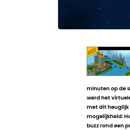
minuten op de si
werd het virtuel
met dit heuglij
mogelijkheid: H
buzz rond een p