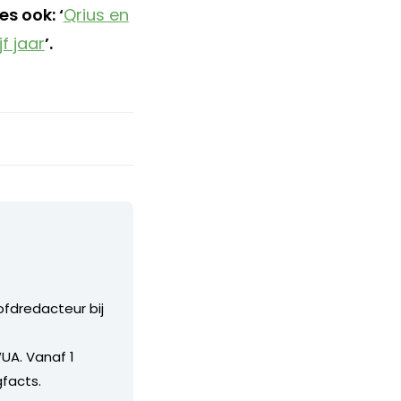
s ook: ‘
Qrius en
f jaar
’.
ofdredacteur bij
UA. Vanaf 1
facts.