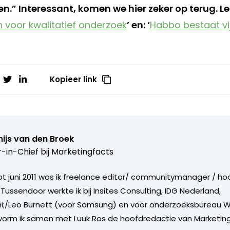
.” Interessant, komen we hier zeker op terug. Lee
 voor kwalitatief onderzoek
’ en: ‘
Habbo bestaat vij
Kopieer link
ijs van den Broek
r-in-Chief bij
Marketingfacts
tot juni 2011 was ik freelance editor/ communitymanager / ho
Tussendoor werkte ik bij Insites Consulting, IDG Nederland,
i;/Leo Burnett (voor Samsung) en voor onderzoeksbureau W
vorm ik samen met Luuk Ros de hoofdredactie van Marketing