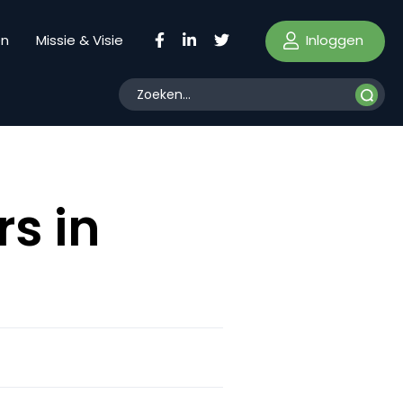
Inloggen
en
Missie & Visie
rs in