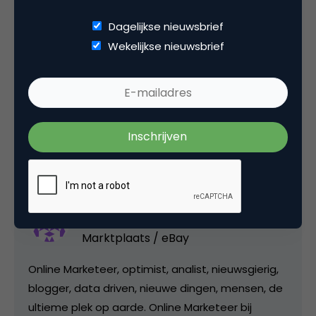
Deze blog schreef ik samen met Ben Joossen van
Dagelijkse nieuwsbrief
Mouseover.be
.
Wekelijkse nieuwsbrief
Deel dit artikel
Kopieer link
Tobias Braam
Manager Online Marketing bij
Marktplaats / eBay
Online Marketeer, optimist, analist, nieuwsgierig,
blogger, data driven, nieuwe dingen, mensen, de
ultieme plek op aarde. Online Marketeer bij