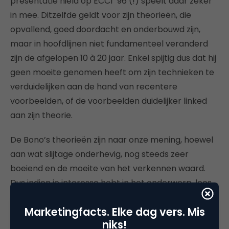
presentatie hield op ECCI ´96 (!) speelt daar zeker
in mee. Ditzelfde geldt voor zijn theorieën, die
opvallend, goed doordacht en onderbouwd zijn,
maar in hoofdlijnen niet fundamenteel veranderd
zijn de afgelopen 10 à 20 jaar. Enkel spijtig dus dat hij
geen moeite genomen heeft om zijn technieken te
verduidelijken aan de hand van recentere
voorbeelden, of de voorbeelden duidelijker linked
aan zijn theorie.
De Bono’s theorieën zijn naar onze mening, hoewel
aan wat slijtage onderhevig, nog steeds zeer
boeiend en de moeite van het verkennen waard.
Dus indien je interesse hebt in het onderwerp, lees
dan een van zijn 63 (!) boeken, want in een
Marketingfacts. Elke dag vers. Mis
presentatie zul je niet meteen wijzer worden.
niks!