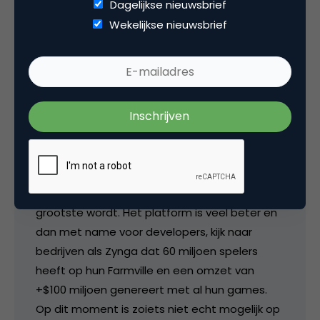
web analytics
Dagelijkse nieuwsbrief
Wekelijkse nieuwsbrief
1 Reactie
Dennis
Ik denk dat in Nederland Facebook ook de
grootste wordt. Het platform is veel beter en
dan met name voor developers, kijk naar
bedrijven als Zynga dat 60 miljoen spelers
heeft op hun Farmville en een omzet van
+$100 miljoen genereert met al hun games.
Op dit moment is zoiets niet echt mogelijk op