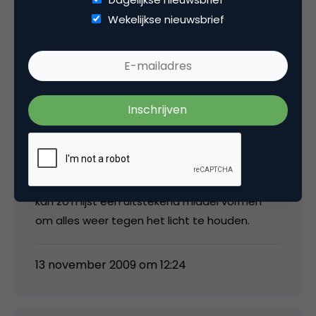
29 oktober 2009 om 12:12
Wekelijkse nieuwsbrief
ingejanse
Respect. Erg handig om een site mee na te
lopen die al een tijd in de lucht is. De scherpte
raakt er dan vanaf bij de beheerder, en dan
kan zo’n lijst een uitstekend middel vormen
om alles weer tegen het licht te houden.
13 november 2009 om 12:24