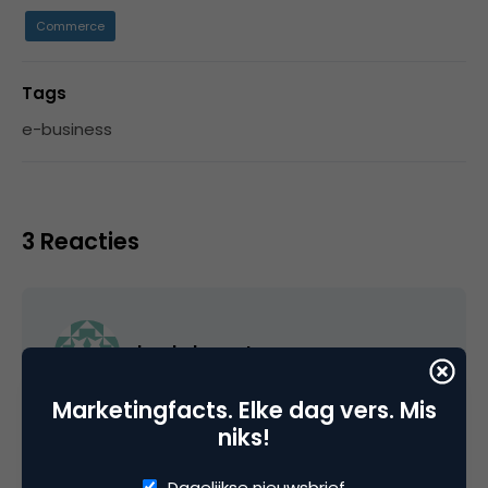
Commerce
Tags
e-business
3 Reacties
baukebergstra
Marketingfacts. Elke dag vers. Mis
@Bram: Goede tip, je hebt helemaal gelijk!
niks!
Gaan we volgende keer doen.
Dagelijkse nieuwsbrief