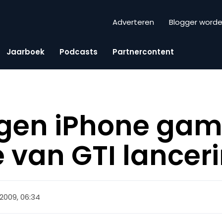
Adverteren
Blogger word
Jaarboek
Podcasts
Partnercontent
gen iPhone game
 van GTI lancer
2009, 06:34