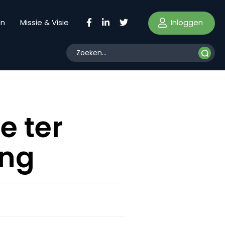
Inloggen
en
Missie & Visie
 ter
ing