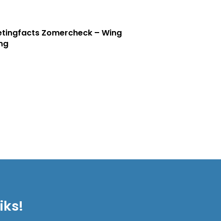
tingfacts Zomercheck – Wing
ng
iks!