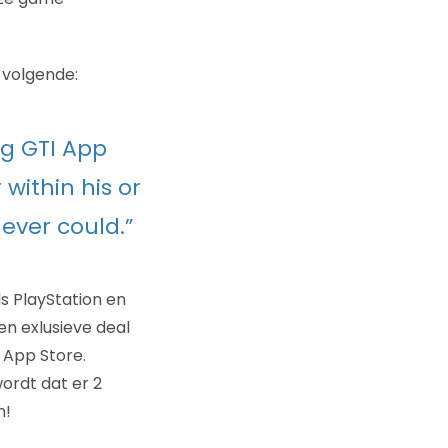
 volgende:
ng GTI App
within his or
ever could.”
s PlayStation en
en exlusieve deal
 App Store.
ordt dat er 2
n!