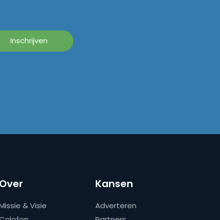
Over
Kansen
Missie & Visie
Adverteren
Colofon
Partners