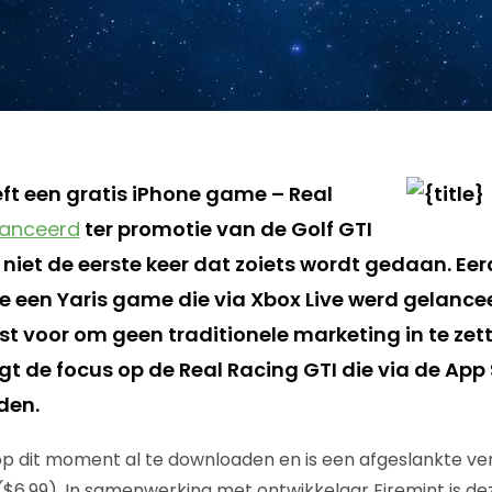
t een gratis iPhone game – Real
lanceerd
ter promotie van de Golf GTI
s niet de eerste keer dat zoiets wordt gedaan. E
e een Yaris game die via Xbox Live werd gelanc
st voor om geen traditionele marketing in te zet
gt de focus op de Real Racing GTI die via de App 
den.
 op dit moment al te downloaden en is een afgeslankte ve
$6.99). In samenwerking met ontwikkelaar Firemint is d