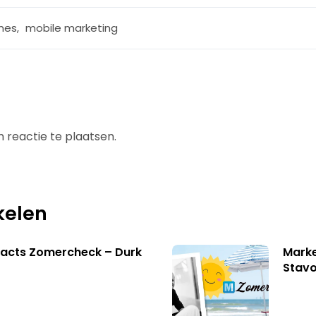
mes
,
mobile marketing
 reactie te plaatsen.
kelen
facts Zomercheck – Durk
Marke
Stavo