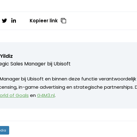
Kopieer link
ildiz
egic Sales Manager bij
Ubisoft
Manager bij Ubisoft en binnen deze functie verantwoordelijk 
licensing, in-game advertising en strategische partnerships.
rld of Goals
en
G4M3.nl
.
dia