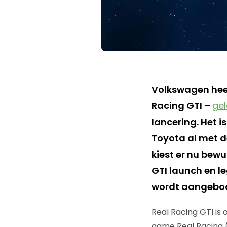
Volkswagen heef
Racing GTI –
ge
lancering. Het i
Toyota al met d
kiest er nu bewu
GTI launch en le
wordt aangebo
Real Racing GTI is
game Real Racing (