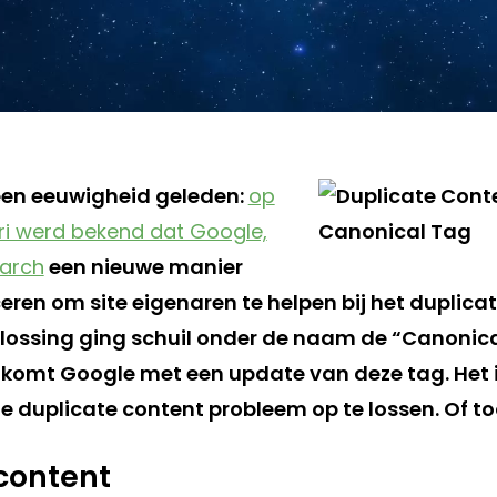
 een eeuwigheid geleden:
op
ari werd bekend dat Google,
earch
een nieuwe manier
eren om site eigenaren te helpen bij het duplica
lossing ging schuil onder de naam de “Canonical
komt Google met een update van deze tag. Het 
e duplicate content probleem op te lossen. Of to
content