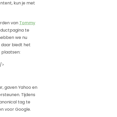
ntent, kun je met
orden van
Tommy
ductpagina te
 hebben we nu
 daar biedt het
 plaatsen:
/>
aar, gaven Yahoo en
rsteunen. Tijdens
anonical tag te
en voor Google.