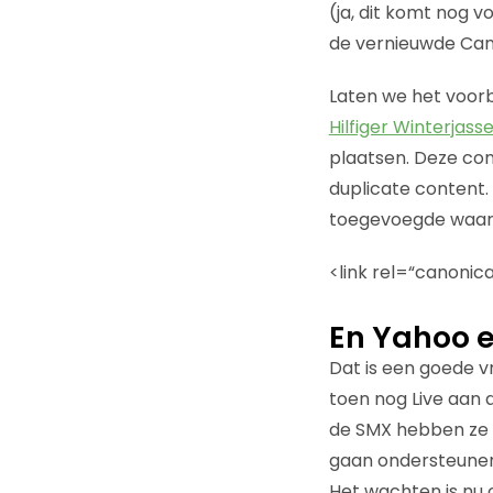
(ja, dit komt nog 
de vernieuwde Can
Laten we het voorb
Hilfiger Winterjass
plaatsen. Deze con
duplicate content.
toegevoegde waarde
<link rel=“canonic
En Yahoo e
Dat is een goede vr
toen nog Live aan 
de SMX hebben ze ge
gaan ondersteunen
Het wachten is nu o