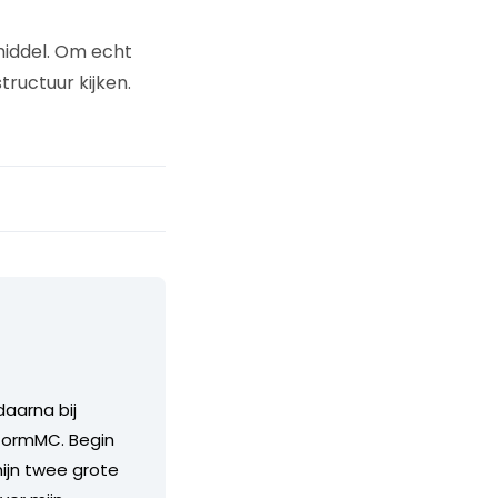
middel. Om echt
ructuur kijken.
daarna bij
StormMC. Begin
mijn twee grote