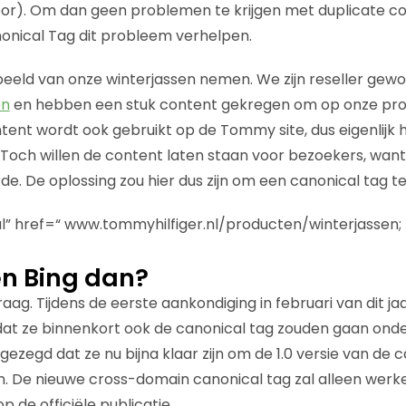
voor). Om dan geen problemen te krijgen met duplicate co
onical Tag dit probleem verhelpen.
eeld van onze winterjassen nemen. We zijn reseller gew
en
en hebben een stuk content gekregen om op onze pro
tent wordt ook gebruikt op de Tommy site, dus eigenlijk
 Toch willen de content laten staan voor bezoekers, want
. De oplossing zou hier dus zijn om een canonical tag te
al” href=“ www.tommyhilfiger.nl/producten/winterjassen; 
n Bing dan?
aag. Tijdens de eerste aankondiging in februari van dit j
dat ze binnenkort ook de canonical tag zouden gaan onde
zegd dat ze nu bijna klaar zijn om de 1.0 versie van de c
. De nieuwe cross-domain canonical tag zal alleen werk
p de officiële publicatie.