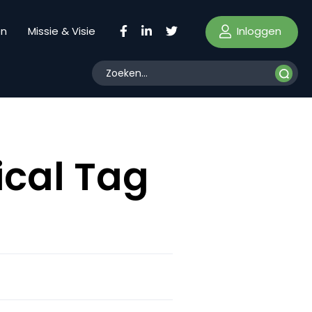
Inloggen
en
Missie & Visie
cal Tag