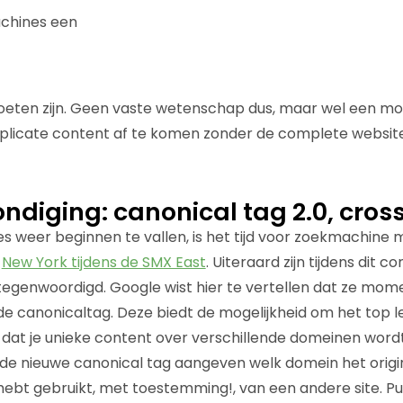
achines een
oeten zijn. Geen vaste wetenschap dus, maar wel een mo
plicate content af te komen zonder de complete website
diging: canonical tag 2.0, cro
es weer beginnen te vallen, is het tijd voor zoekmachine 
n
New York tijdens de SMX East
. Uiteraard zijn tijdens dit 
egenwoordigd. Google wist hier te vertellen dat ze mom
 de canonicaltag. Deze biedt de mogelijkheid om het top l
el dat je unieke content over verschillende domeinen word
 de nieuwe canonical tag aangeven welk domein het origin
t hebt gebruikt, met toestemming!, van een andere site. P