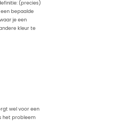
finitie: (precies)
L een bepaalde
waar je een
andere kleur te
zorgt wel voor een
is het probleem