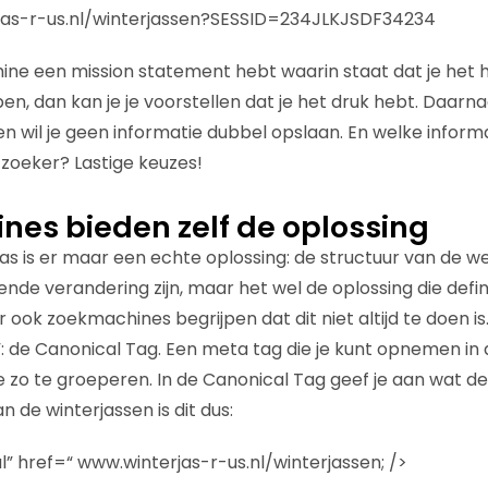
jas-r-us.nl/winterjassen?SESSID=234JLKJSDF34234
ine een mission statement hebt waarin staat dat je het he
n, dan kan je je voorstellen dat je het druk hebt. Daarna
n wil je geen informatie dubbel opslaan. En welke informa
zoeker? Lastige keuzes!
es bieden zelf de oplossing
as is er maar een echte oplossing: de structuur van de 
ende verandering zijn, maar het wel de oplossing die defi
r ook zoekmachines begrijpen dat dit niet altijd te doen 
”: de Canonical Tag. Een meta tag die je kunt opnemen in 
e zo te groeperen. In de Canonical Tag geef je aan wat de 
n de winterjassen is dit dus:
l” href=“ www.winterjas-r-us.nl/winterjassen; />