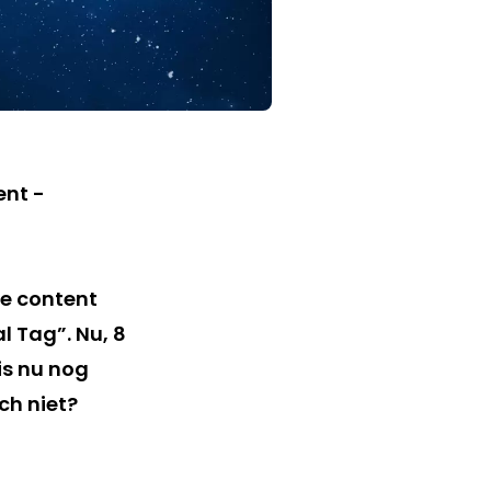
te content
 Tag”. Nu, 8
is nu nog
ch niet?