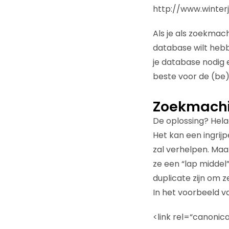
http://www.winter
Als je als zoekmach
database wilt hebbe
je database nodig e
beste voor de (be)
Zoekmachin
De oplossing? Hela
Het kan een ingrijp
zal verhelpen. Maa
ze een “lap middel
duplicate zijn om z
In het voorbeeld va
<link rel=“canonica