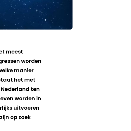
het meest
ngressen worden
welke manier
staat het met
n Nederland ten
geven worden in
rlijks uitvoeren
zijn op zoek