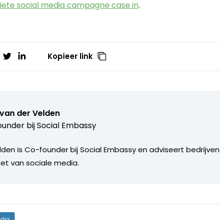
riete social media campagne case in
.
Kopieer link
 van der Velden
under bij
Social Embassy
lden is Co-founder bij Social Embassy en adviseert bedrijven
zet van sociale media.
dia