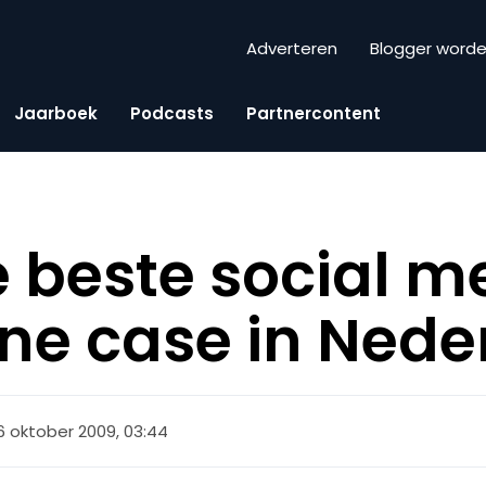
Adverteren
Blogger word
Jaarboek
Podcasts
Partnercontent
e beste social m
e case in Nede
6 oktober 2009, 03:44