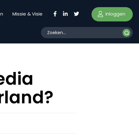
Inloggen
en
Missie & Visie
edia
rland?