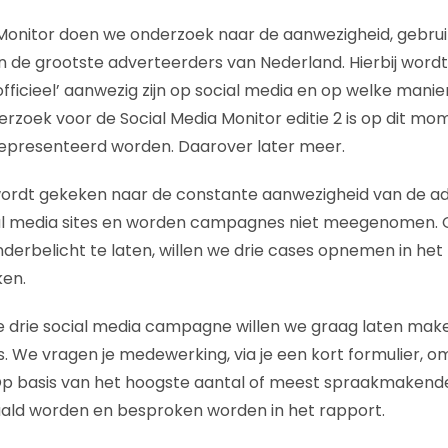
 Monitor doen we onderzoek naar de aanwezigheid, gebruik
n de grootste adverteerders van Nederland. Hierbij word
fficieel’ aanwezig zijn op social media en op welke manier
erzoek voor de Social Media Monitor editie 2 is op dit mo
gepresenteerd worden. Daarover later meer.
wordt gekeken naar de constante aanwezigheid van de a
ial media sites en worden campagnes niet meegenomen.
erbelicht te laten, willen we drie cases opnemen in he
ken.
 drie social media campagne willen we graag laten make
. We vragen je medewerking, via je een kort formulier, o
 Op basis van het hoogste aantal of meest spraakmakende
aald worden en besproken worden in het rapport.