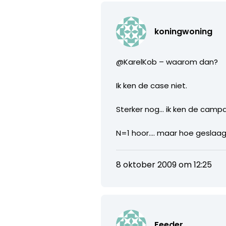
koningwoning
@KarelKob – waarom dan?
Ik ken de case niet.
Sterker nog… ik ken de camp
N=1 hoor…. maar hoe geslaag
8 oktober 2009 om 12:25
Feeder