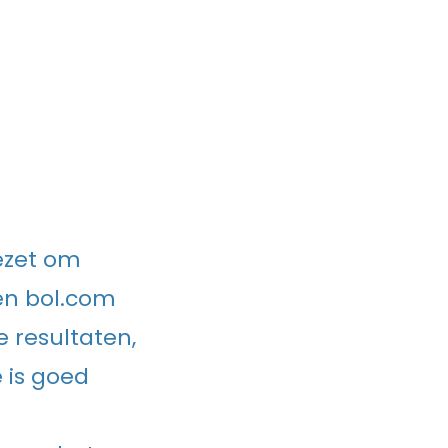
gezet om
en bol.com
e resultaten,
e is goed