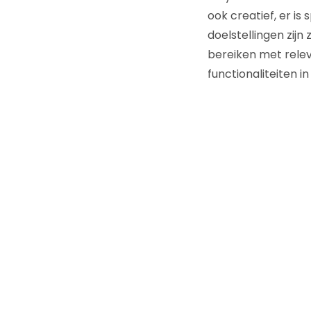
ook creatief, er i
doelstellingen zij
bereiken met relev
functionaliteiten i