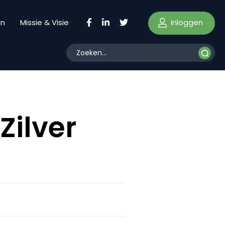
Inloggen
en
Missie & Visie
Zilver