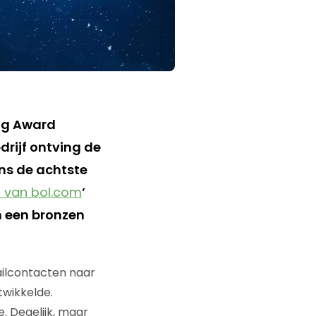
ng Award
drijf ontving de
ens de achtste
 van bol.com
’
n een bronzen
ailcontacten naar
twikkelde.
. Degelijk, maar