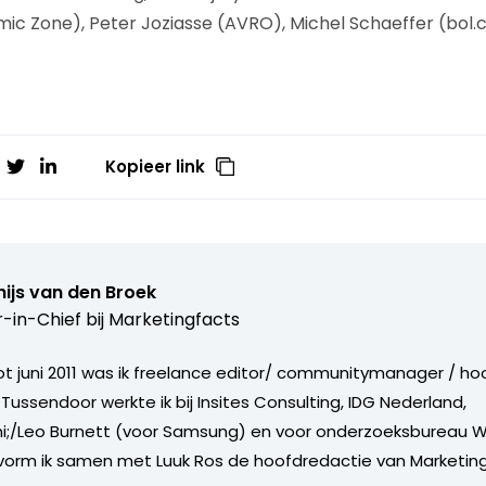
namic Zone), Peter Joziasse (AVRO), Michel Schaeffer (bol
Kopieer link
ijs van den Broek
r-in-Chief bij
Marketingfacts
tot juni 2011 was ik freelance editor/ communitymanager / ho
Tussendoor werkte ik bij Insites Consulting, IDG Nederland,
i;/Leo Burnett (voor Samsung) en voor onderzoeksbureau W
vorm ik samen met Luuk Ros de hoofdredactie van Marketing