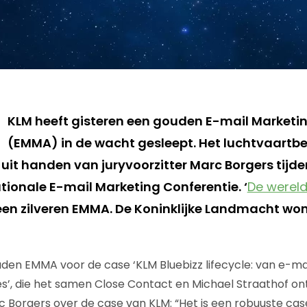
KLM heeft gisteren een gouden E-mail Marketi
(EMMA) in de wacht gesleept. Het luchtvaartbe
uit handen van juryvoorzitter Marc Borgers tijd
tionale E-mail Marketing Conferentie. ‘
De wereld
en zilveren EMMA. De Koninklijke Landmacht wo
den EMMA voor de case ‘KLM Bluebizz lifecycle: van e-m
es’, die het samen Close Contact en Michael Straathof on
c Borgers over de case van KLM: “Het is een robuuste case