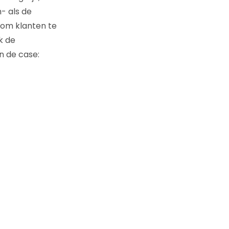
- als de
 om klanten te
k de
an de case: