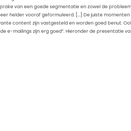
s sprake van een goede segmentatie en zowel de probleem
n zeer helder vooraf geformuleerd. […] De juiste momenten
ante content zijn vastgesteld en worden goed benut. Oo
n de e-mailings zijn erg goed”. Hieronder de presentatie v