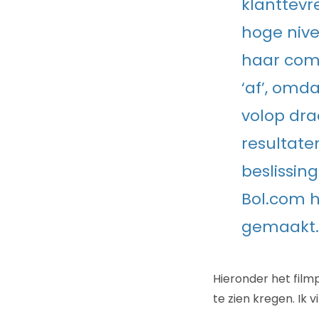
klanttevr
hoge nive
haar comm
‘af’, om
volop dra
resultate
beslissin
Bol.com 
gemaakt.
Hieronder het film
te zien kregen. Ik 