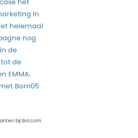
case het
arketing in
niet helemaal
mpagne nog
in de
 tot de
ren EMMA.
 met Born05
anten bij Bol.com