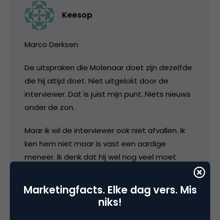
Keesop
Marco Derksen
De uitspraken die Molenaar doet zijn dezelfde
die hij altijd doet. Niet uitgelokt door de
interviewer. Dat is juist mijn punt. Niets nieuws
onder de zon.
Maar ik wil de interviewer ook niet afvallen. Ik
ken hem niet maar is vast een aardige
meneer. Ik denk dat hij wel nog veel moet
leren. Mensen van dit niveau goed interviewen
kan niet als je zelf ver onder die lat hangt. Dan
Marketingfacts. Elke dag vers. Mis
zul je toch een zwaarder kaliber uit de kast
niks!
moeten trekken.