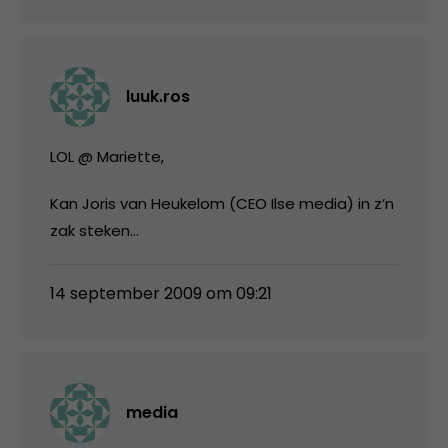
luuk.ros
LOL @ Mariette,
Kan Joris van Heukelom (CEO Ilse media) in z’n
zak steken…
14 september 2009 om 09:21
media