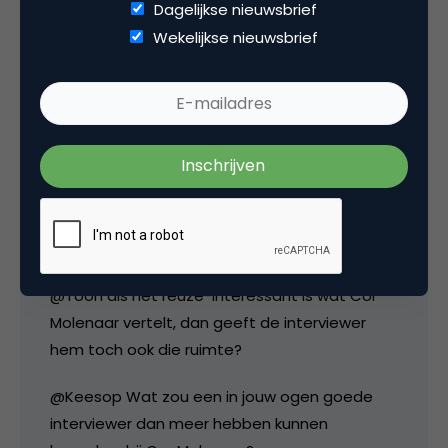
Dagelijkse nieuwsbrief
De interviewer is zichtbaar zenuwachtig als je
Wekelijkse nieuwsbrief
lichaamstaal kan lezen.
12 september 2009 om 12:14
josgovaart
@Toon als het reuze-interessant is wat Cor
Molenaar vertelt, dan geeft de interviewer
hem toch ook die ruimte?
@Keesop Wat zou een in jouw ogen goede
interviewer dan meer hebben kunnen