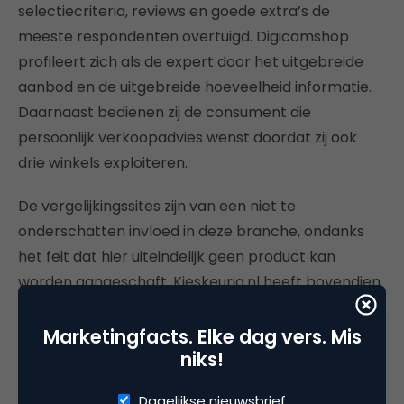
selectiecriteria, reviews en goede extra’s de
meeste respondenten overtuigd. Digicamshop
profileert zich als de expert door het uitgebreide
aanbod en de uitgebreide hoeveelheid informatie.
Daarnaast bedienen zij de consument die
persoonlijk verkoopadvies wenst doordat zij ook
drie winkels exploiteren.
De vergelijkingssites zijn van een niet te
onderschatten invloed in deze branche, ondanks
het feit dat hier uiteindelijk geen product kan
worden aangeschaft. Kieskeurig.nl heeft bovendien
dermate veel zoekcriteria dat zelfs gevorderde
fotografen hun voorkeuren aan kunnen geven.
Marketingfacts. Elke dag vers. Mis
niks!
Hiermee steken zij andere vergelijkingssites als
Vergelijk.nl en Kelkoo.nl op het gebied van digitale
Dagelijkse nieuwsbrief