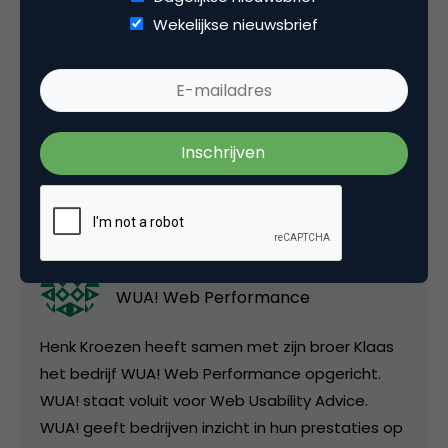
camera’s naar de kroon.
Wekelijkse nieuwsbrief
Deel dit artikel
Kopieer link
Henk Kroezen
WUA! Web Performance
Henk Kroezen heeft samen met zijn broer Klaas
het bedrijf WUA! Web Performance opgericht.
WUA! staat voluit voor Web Usability Advice.
WUA! geeft bedrijven inzicht in hun prestaties op