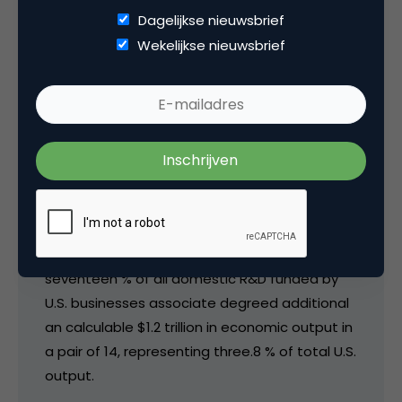
The us is that the largest marketplace for
Dagelijkse nieuwsbrief
biopharmaceuticals
, accounting for around a
Wekelijkse nieuwsbrief
3rd of the
worldwide
market, and is that the
world leader in biopharmaceutical analysis
and development (R&D). in line with the
Pharmaceutical analysis and makers
Association (
PhRMA
), U.S. companies conduct
over 0.5 the world’s analysis and development
(R&D) in prescribed drugs and hold the
belongings rights on most new
medicines
. The
U.S. biopharmaceutical sector accounts for
seventeen % of all domestic R&D funded by
U.S. businesses associate degreed additional
an calculable $1.2 trillion in economic output in
a pair of 14, representing three.8 % of total U.S.
output.