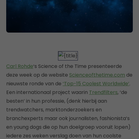
Carl Rohde
‘s Science of the Time presenteerde
deze week op de website
Scienceofthetime.com
de
nieuwste ronde van de
‘Top-15 Coolest Worldwide’
.
Een internationaal project waarin
Trendfilters
, ‘de
besten’ in hun professie, (denk hierbij aan
trendwatchers, marktonderzoekers en
branchexperts maar ook journalisten, fashionista’s
en young dogs die op hun doelgroep vooruit lopen)
iedere zes weken verslag doen van hun coolste