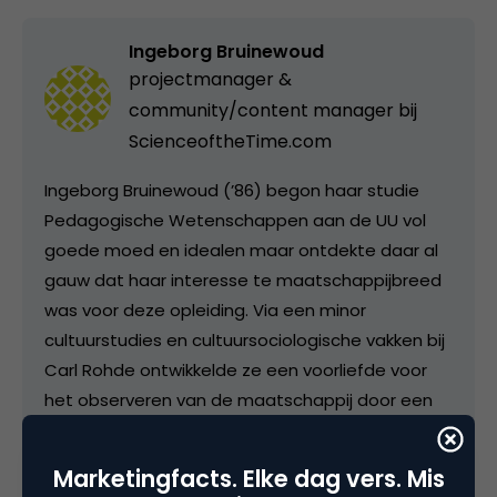
Ingeborg Bruinewoud
projectmanager &
community/content manager bij
ScienceoftheTime.com
Ingeborg Bruinewoud (’86) begon haar studie
Pedagogische Wetenschappen aan de UU vol
goede moed en idealen maar ontdekte daar al
gauw dat haar interesse te maatschappijbreed
was voor deze opleiding. Via een minor
cultuurstudies en cultuursociologische vakken bij
Carl Rohde ontwikkelde ze een voorliefde voor
het observeren van de maatschappij door een
mentaliteitstrend-analytische bril en kon ze in
2007 terecht bij (toenmalig) Signs of the Time
Marketingfacts. Elke dag vers. Mis
om het nieuw te starten project ‘the Top-15