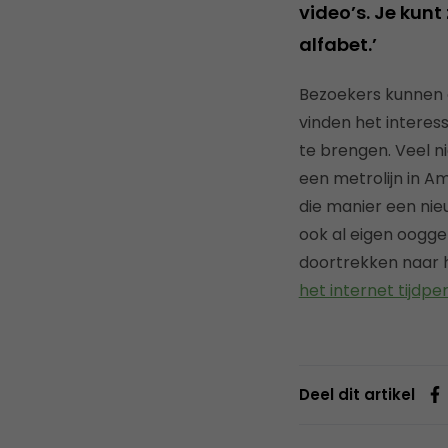
video’s. Je kunt
alfabet.’
Bezoekers kunnen oo
vinden het interes
te brengen. Veel n
een metrolijn in 
die manier een nie
ook al eigen oogge
doortrekken naar he
het internet tijdpe
Deel dit artikel