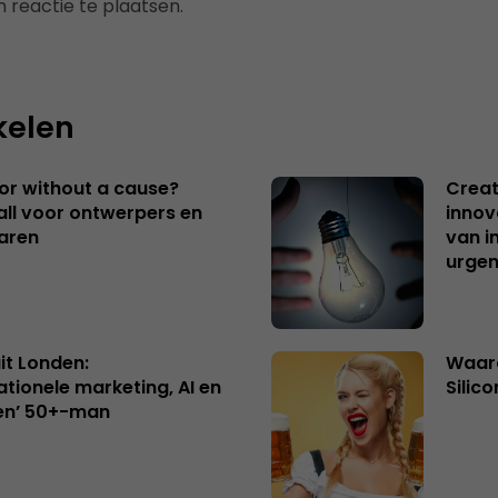
 reactie te plaatsen.
kelen
 or without a cause?
Creat
ll voor ontwerpers en
innov
aren
van i
urgen
uit Londen:
Waaro
ationele marketing, AI en
Silico
en’ 50+-man