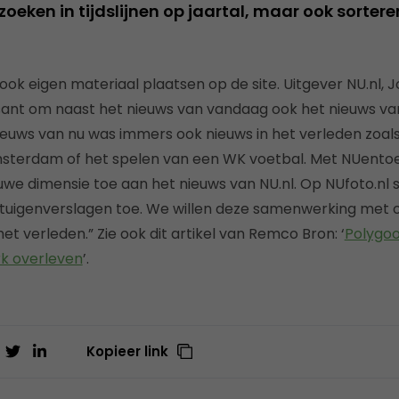
 zoeken in tijdslijnen op jaartal, maar ook sorte
k eigen materiaal plaatsen op de site. Uitgever NU.nl, Jo
sant om naast het nieuws van vandaag ook het nieuws va
ieuws van nu was immers ook nieuws in het verleden zoa
Amsterdam of het spelen van een WK voetbal. Met NUento
uwe dimensie toe aan het nieuws van NU.nl. Op NUfoto.nl 
tuigenverslagen toe. We willen deze samenwerking met o
t verleden.” Zie ook dit artikel van Remco Bron: ‘
Polygoo
rk overleven
’.
Kopieer link