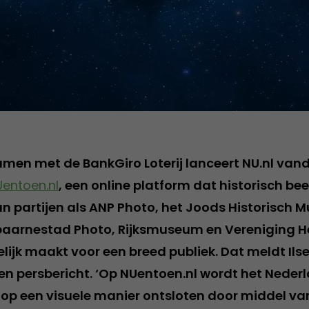
men met de BankGiro Loterij lanceert NU.nl va
entoen.nl
, een online platform dat historisch be
n partijen als ANP Photo, het Joods Historisch 
aarnestad Photo, Rijksmuseum en Vereniging H
lijk maakt voor een breed publiek. Dat meldt Ils
n persbericht. ‘Op NUentoen.nl wordt het Neder
op een visuele manier ontsloten door middel van