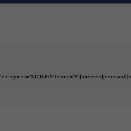
ategories=”5,17,16,19,6″;theme=”6″;[removed][removed][