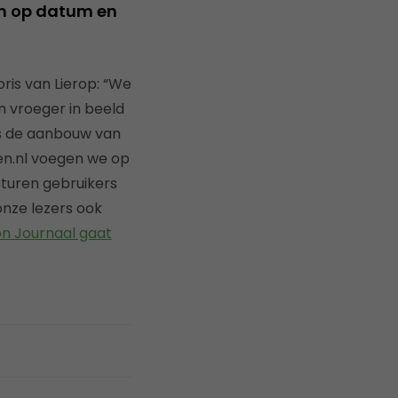
ren op datum en
ris van Lierop: “We
n vroeger in beeld
ls de aanbouw van
en.nl voegen we op
sturen gebruikers
nze lezers ook
n Journaal gaat