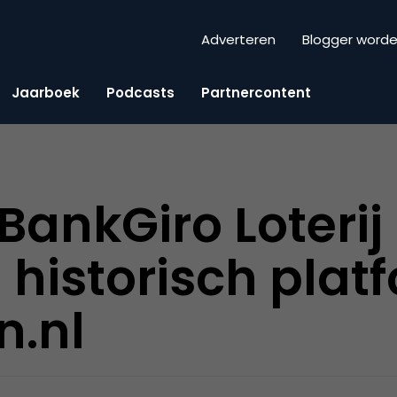
Adverteren
Blogger word
Jaarboek
Podcasts
Partnercontent
BankGiro Loterij
 historisch plat
n.nl