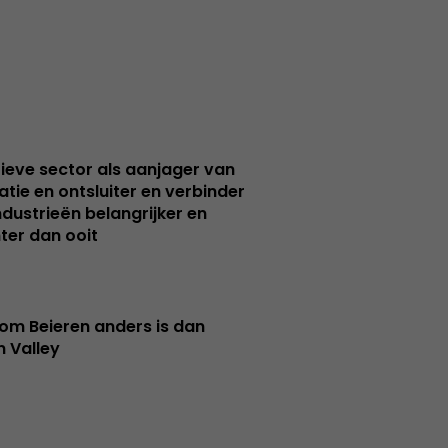
ieve sector als aanjager van
atie en ontsluiter en verbinder
ndustrieën belangrijker en
ter dan ooit
m Beieren anders is dan
n Valley