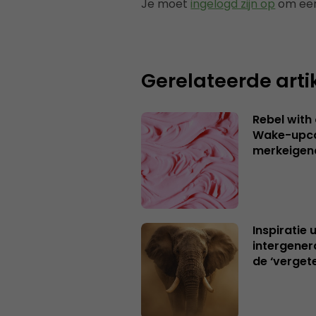
Je moet
ingelogd zijn op
om een
Gerelateerde arti
Rebel with
Wake-upca
merkeigen
Inspiratie 
intergener
de ‘verget