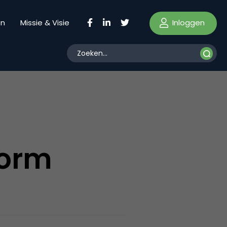
Inloggen
en
Missie & Visie
form