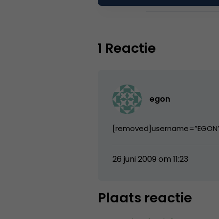
1 Reactie
egon
[removed]username=”EGON”;c
26 juni 2009 om 11:23
Plaats reactie