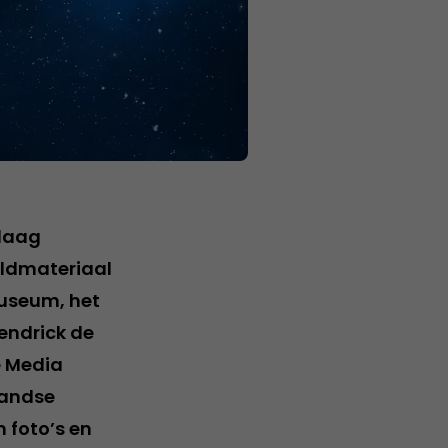
ndaag
eldmateriaal
Museum, het
endrick de
e Media
landse
 foto’s en