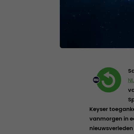
Sa
NU
va
Sp
Keyser toeganke
vanmorgen in ee
nieuwsverleden 