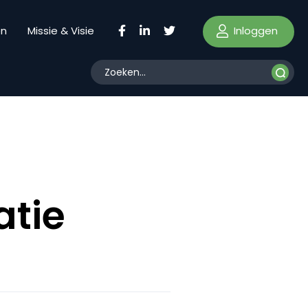
Inloggen
en
Missie & Visie
atie