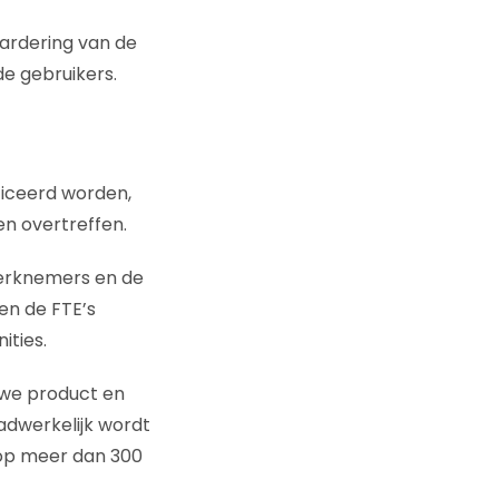
ardering van de
e gebruikers.
iceerd worden,
n overtreffen.
werknemers en de
en de FTE’s
ities.
uwe product en
aadwerkelijk wordt
r op meer dan 300