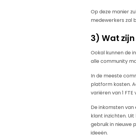
Op deze manier zul
medewerkers zal bi
3) Wat zij
Ookal kunnen de i
alle community man
In de meeste commu
platform kosten. 
variëren van 1 FTE
De inkomsten van 
klant inzichten. Ui
gebruik in nieuwe 
ideeën.