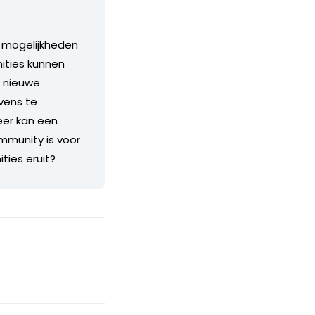
e mogelijkheden
ities kunnen
, nieuwe
vens te
eer kan een
mmunity is voor
ties eruit?