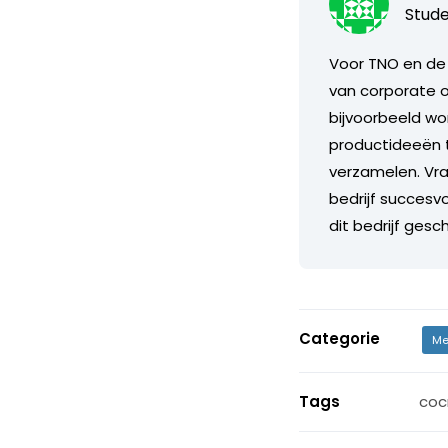
Stude
Voor TNO en de 
van corporate o
bijvoorbeeld w
productideeën t
verzamelen. Vra
bedrijf succesv
dit bedrijf ges
Categorie
Me
Tags
coc