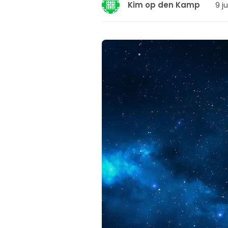
9 j
Kim op den Kamp