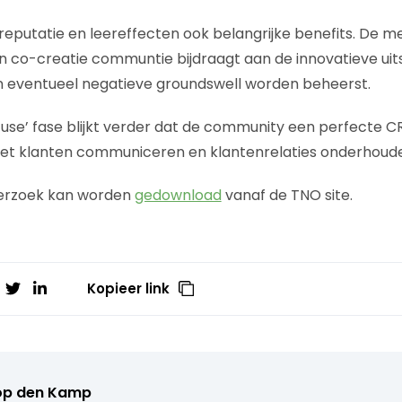
sreputatie en leereffecten ook belangrijke benefits. De me
 co-creatie communtie bijdraagt aan de innovatieve uits
en eventueel negatieve groundswell worden beheerst.
‘use’ fase blijkt verder dat de community een perfecte CRM
met klanten communiceren en klantenrelaties onderhoud
erzoek kan worden
gedownload
vanaf de TNO site.
Kopieer link
op den Kamp