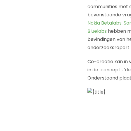
communities met e
bovenstaande vra
Nokia Betalabs
,
Sa
Bluelabs
hebben mee
bevindingen van h
onderzoeksraport v
Co-creatie kan in 
in de ‘concept’, ‘d
Onderstaand plaatj