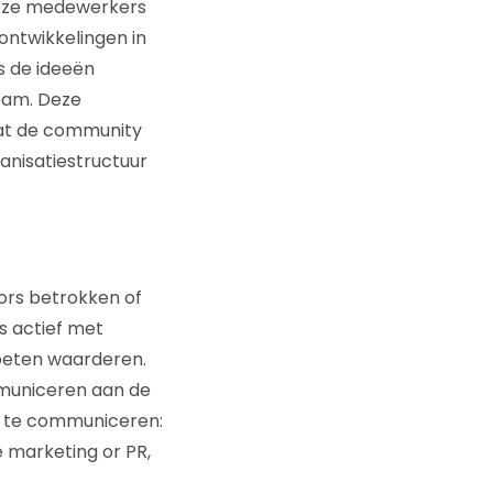
deze medewerkers
ontwikkelingen in
s de ideeën
eam. Deze
dat de community
anisatiestructuur
ors betrokken of
s actief met
oeten waarderen.
mmuniceren aan de
n te communiceren:
me marketing or PR,