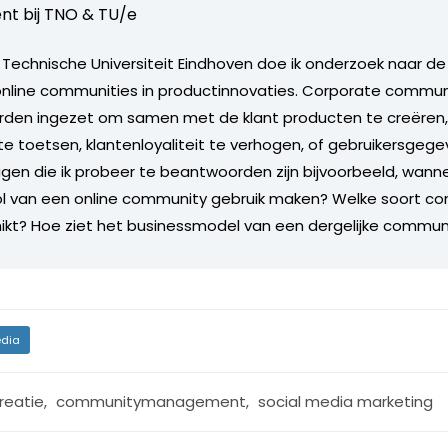
nt bij
TNO & TU/e
Technische Universiteit Eindhoven doe ik onderzoek naar d
nline communities in productinnovaties. Corporate commun
orden ingezet om samen met de klant producten te creëren
e toetsen, klantenloyaliteit te verhogen, of gebruikersgege
gen die ik probeer te beantwoorden zijn bijvoorbeeld, wann
ol van een online community gebruik maken? Welke soort co
chikt? Hoe ziet het businessmodel van een dergelijke communi
dia
reatie
,
communitymanagement
,
social media marketing