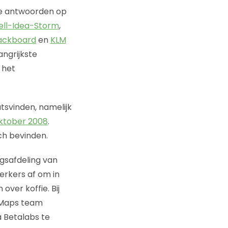
re antwoorden op
ell-Idea-Storm
,
ackboard
en
KLM
ngrijkste
 het
tsvinden, namelijk
oktober 2008
.
ch bevinden.
ngsafdeling van
erkers af om in
ver koffie. Bij
-Maps team
 Betalabs te