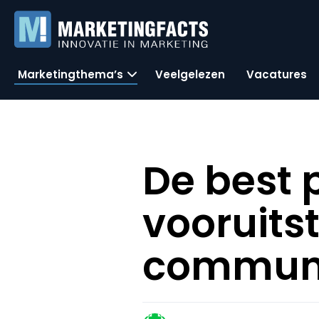
Marketingthema’s
Veelgelezen
Vacatures
De best 
vooruits
communi