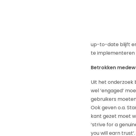
up-to-date blijft 
te implementeren 
Betrokken medew
Uit het onderzoek
wel ‘engaged’ moet
gebruikers moeten
Ook geven o.a. Sta
kant gezet moet w
‘strive for a genui
you will earn trust’.