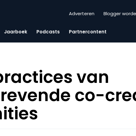
Adverteren
Blogger word
Jaarboek
Podcasts
Partnercontent
practices van
trevende co-cre
ties