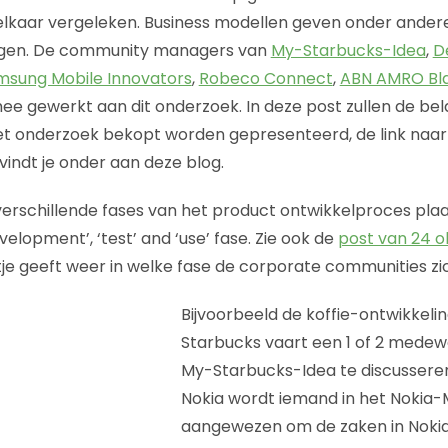
lkaar vergeleken. Business modellen geven onder ande
gen. De community managers van
My-Starbucks-Idea
,
D
msung Mobile Innovators
,
Robeco Connect
,
ABN AMRO Bl
 gewerkt aan dit onderzoek. In deze post zullen de bela
et onderzoek bekopt worden gepresenteerd, de link naar
indt je onder aan deze blog.
verschillende fases van het product ontwikkelproces plaa
evelopment’, ‘test’ and ‘use’ fase. Zie ook de
post van 24 
e geeft weer in welke fase de corporate communities zi
Bijvoorbeeld de koffie-ontwikkeli
Starbucks vaart een 1 of 2 medew
My-Starbucks-Idea te discusseren o
Nokia wordt iemand in het Nokia
aangewezen om de zaken in Nokia