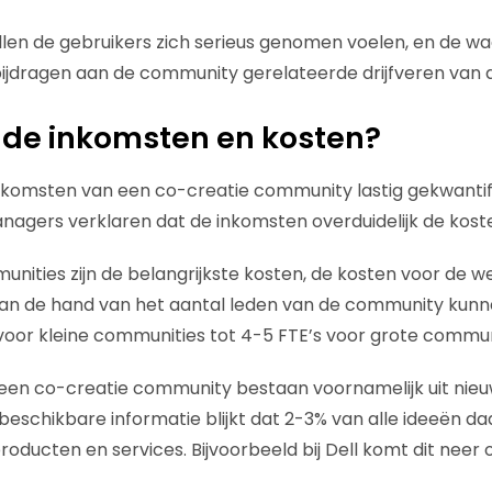
len de gebruikers zich serieus genomen voelen, en de wa
jdragen aan de community gerelateerde drijfveren van d
n de inkomsten en kosten?
nkomsten van een co-creatie community lastig gekwantif
agers verklaren dat de inkomsten overduidelijk de koste
nities zijn de belangrijkste kosten, de kosten voor de 
Aan de hand van het aantal leden van de community kunn
 voor kleine communities tot 4-5 FTE’s voor grote commun
een co-creatie community bestaan voornamelijk uit nie
t beschikbare informatie blijkt dat 2-3% van alle ideeën d
producten en services. Bijvoorbeeld bij Dell komt dit nee