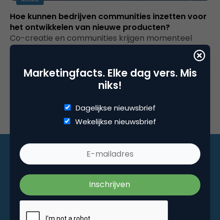
Hoe kunnen bedrijven communities inzetten voor
het ontwikkelen van nieuwe producten?
Co-creatie en communities krijgen momenteel
buitengewoon veel aandacht. Er gaat geen week
voorbij of er wordt wel weer een nieuwe…
Marketingfacts. Elke dag vers. Mis
niks!
Dagelijkse nieuwsbrief
Wekelijkse nieuwsbrief
Marketingfacts. Elke dag vers. Mis niks!
Dagelijkse nieuwsbrief
Wekelijkse nieuwsbrief