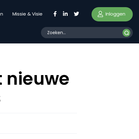
Inloggen
en
Missie & Visie
t nieuwe
s