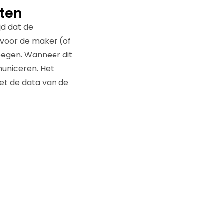
ten
jd dat de
voor de maker (of
voegen. Wanneer dit
municeren. Het
et de data van de