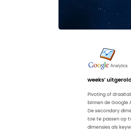
weeks’ uitgerol
Pivoting of draait
binnen de Google An
De secondary dimen
toe te passen op t
dimensies als key