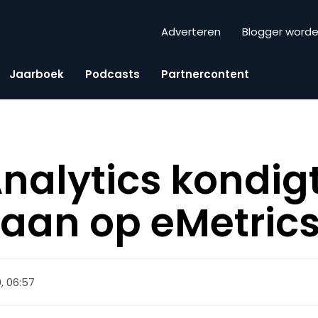
Adverteren
Blogger word
Jaarboek
Podcasts
Partnercontent
nalytics kondig
 aan op eMetric
, 06:57