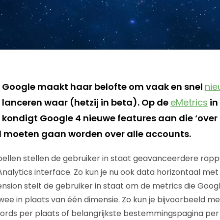
Google maakt haar belofte om vaak en snel
nie
lanceren waar (hetzij in beta). Op de
eMetrics
in
kondigt Google 4 nieuwe features aan die ‘over
d moeten gaan worden over alle accounts.
abellen stellen de gebruiker in staat geavanceerdere rap
alytics interface. Zo kun je nu ook data horizontaal met 
sion stelt de gebruiker in staat om de metrics die Googl
wee in plaats van één dimensie. Zo kun je bijvoorbeeld me
words per plaats of belangrijkste bestemmingspagina pe