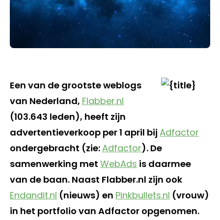
Een van de grootste weblogs
van Nederland,
Flabber.nl
(103.643 leden), heeft zijn
advertentieverkoop per 1 april bij
Adfactor
ondergebracht (zie:
Adfactor
). De
samenwerking met
WebAds
is daarmee
van de baan. Naast Flabber.nl zijn ook
Endandit.nl
(nieuws) en
Pinkbullets.nl
(vrouw)
in het portfolio van Adfactor opgenomen.