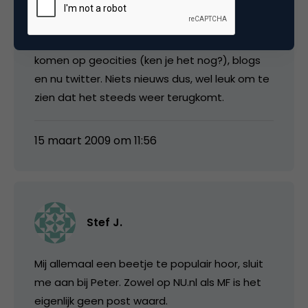
media
@Peter: we hebben het inmiddels voorbij zien
komen op geocities (ken je het nog?), blogs
en nu twitter. Niets nieuws dus, wel leuk om te
zien dat het steeds weer terugkomt.
15 maart 2009 om 11:56
Stef J.
Mij allemaal een beetje te populair hoor, sluit
me aan bij Peter. Zowel op NU.nl als MF is het
eigenlijk geen post waard.