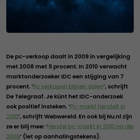
De pc-verkoop daalt in 2009 in vergelijking
met 2008 met 5 procent. In 2010 verwacht
marktonderzoeker IDC een stijging van 7
procent. ‘
Pc verkopen blijven dalen
’, schrijft
De Telegraaf. Je kúnt het IDC-onderzoek
ook positief insteken. ‘
Pc-markt herstelt in
2010
’, schrijft Webwereld. En ook bij Nu.nl zijn
ze er blij mee: ‘
Herstel pc-markt in 2010 na dip
2009
’ (let op aanhalingstekens).