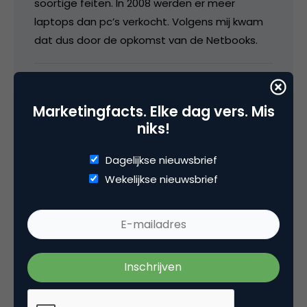
soortige feiten. In 2008 werden er meer
laptops dan pc’s verkocht. Volgens mij kwam
dat dus door de opkomst van de Netbooks.
9 maart 2009 om 08:15
Marketingfacts. Elke dag vers. Mis
niks!
Dagelijkse nieuwsbrief
Raymond
Wekelijkse nieuwsbrief
Voor gamers blijft een desktop toch een
betere (voordeligere) keus. Laptops waar je
goed op kan gamen zijn er wel, maar kosten
een stuk meer dan een desktop.
Bovendien kan je de desktop eenvoudig