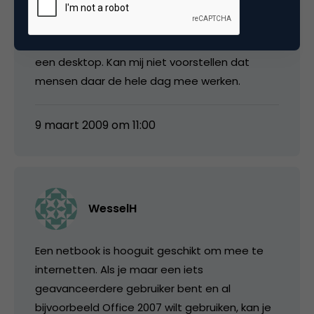
voorzien van een nieuwe videokaart waardoor
deze voor de gamer weer even langer mee
kan. En een netbook is geen vervanging voor
een desktop. Kan mij niet voorstellen dat
mensen daar de hele dag mee werken.
9 maart 2009 om 11:00
WesselH
Een netbook is hooguit geschikt om mee te
internetten. Als je maar een iets
geavanceerdere gebruiker bent en al
bijvoorbeeld Office 2007 wilt gebruiken, kan je