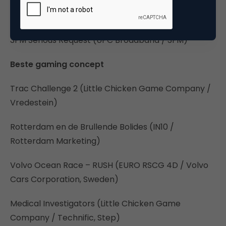
Volkswagen Innovatie (ACHTUNG! / Pon’s
Automobielhandel)
3FM Serious Request (UPC Broadband / 3FM)
Beste gaming concept
Trac Challenge 2 (Little Chicken Game Company /
Vredestein)
Rotterdam en de Brullende Bolides (IN10 /
Rotterdam Marketing)
Volvo Ocean Race – RUSH (EURO RSCG 4D / Volvo
Cars Corporation, Sweden)
Medical Investigators (Little Chicken Game
Company / Technific, Step)