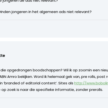
 jongeren de ads niet relevant?
 vinden jongeren in het algemeen ads niet relevant?
tte
 die opgedrongen boodschappen? Wil ik op zoomin een nieuw
Amro bekijken. Word ik helemaal gek van, pre rolls, post roll
 ‘branded of editorial content’. Sites als
http://www.boboli
op zoek is naar die specifieke informatie, zonder prerolls.