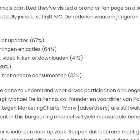
nnials admitted they’ve visited a brand or fan page on a 
actually joined,’ schrijft MC. De redenen waarom jonger
uct updates (67%)
tingen en acties (64%)
n, video kijken of downloaden (41%)
(36%)
 met andere consumenten (33%)
e done to understand what drives participation and eng
zegt Michael Della Penna, co-founder en voorzitter van Pa
tegen MarketingCharts. ‘Many [advertisers] are still wait
nt in this burgeoning channel will yield measurable benef
 Daar is iedereen naar op zoek. Roepen dat iedereen moet