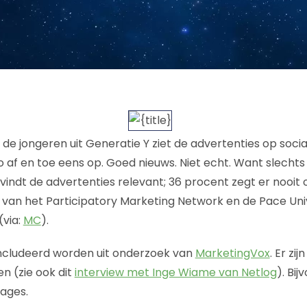
de jongeren uit Generatie Y ziet de advertenties op socia
zo af en toe eens op. Goed nieuws. Niet echt. Want slecht
vindt de advertenties relevant; 36 procent zegt er nooit o
k van het Participatory Marketing Network en de Pace Univ
(via:
MC
).
oncludeerd worden uit onderzoek van
MarketingVox
. Er zi
n (zie ook dit
interview met Inge Wiame van Netlog
). Bi
ages.