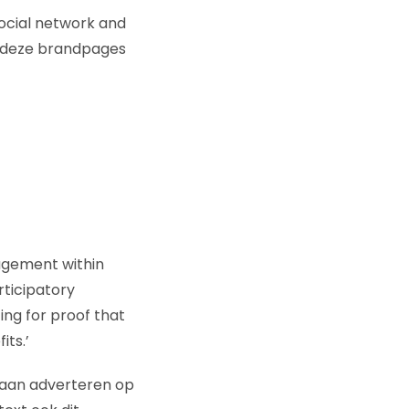
social network and
en deze brandpages
agement within
rticipatory
ing for proof that
its.’
 gaan adverteren op