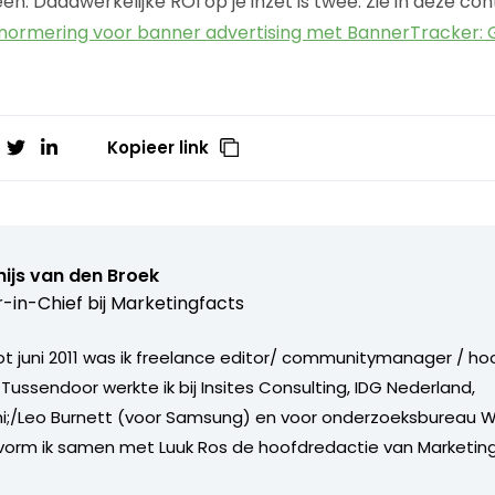
één. Daadwerkelijke ROI op je inzet is twee. Zie in deze con
snormering voor banner advertising met BannerTracker: 
Kopieer link
ijs van den Broek
r-in-Chief bij
Marketingfacts
tot juni 2011 was ik freelance editor/ communitymanager / ho
Tussendoor werkte ik bij Insites Consulting, IDG Nederland,
i;/Leo Burnett (voor Samsung) en voor onderzoeksbureau W
vorm ik samen met Luuk Ros de hoofdredactie van Marketing