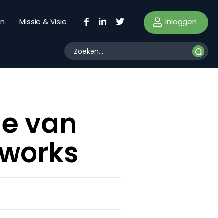
Inloggen
en
Missie & Visie
ie van
tworks