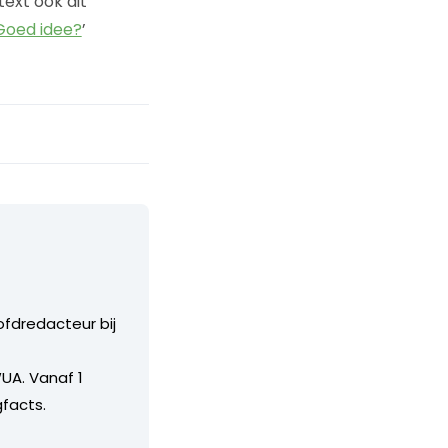
text ook dit
Goed idee?
’
ofdredacteur bij
UA. Vanaf 1
facts.