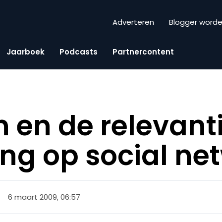
Adverteren
Blogger word
Jaarboek
Podcasts
Partnercontent
 en de relevant
ing op social ne
6 maart 2009, 06:57