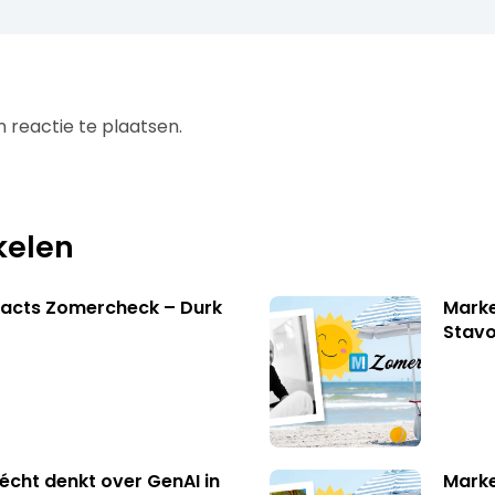
 reactie te plaatsen.
kelen
facts Zomercheck – Durk
Marke
Stavo
écht denkt over GenAI in
Marke