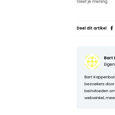
Geef je mening.
Deel dit artikel
Bart
Eigen
Bart Kappenburg
bezoekers door 
beïnvloeden om 
webwinkel, meer