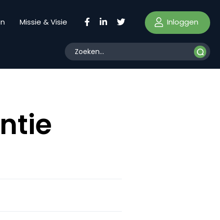
Inloggen
en
Missie & Visie
ntie