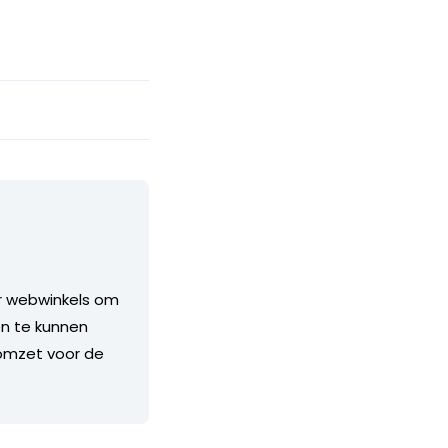
or webwinkels om
en te kunnen
 omzet voor de