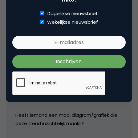
Dagelijkse nieuwsbrief
Wekelijkse nieuwsbrief
3 Reacties
Paul Hottinga
De verschuiving richting CPx is makkelijk te
verklaren. Bij een economische onzekerheid
zoeken adverteerders heil in afrekenmodellen
met meer zekerheid.
Heeft iemand een mooi diagram/grafiek die
deze trend inzichtelijk maakt?