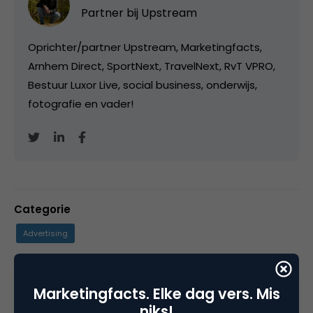
Partner bij
Upstream
Oprichter/partner Upstream, Marketingfacts,
Arnhem Direct, SportNext, TravelNext, RvT VPRO,
Bestuur Luxor Live, social business, onderwijs,
fotografie en vader!
Categorie
Advertising
Tags
Marketingfacts. Elke dag vers. Mis
onderzoek
,
online advertising
niks!